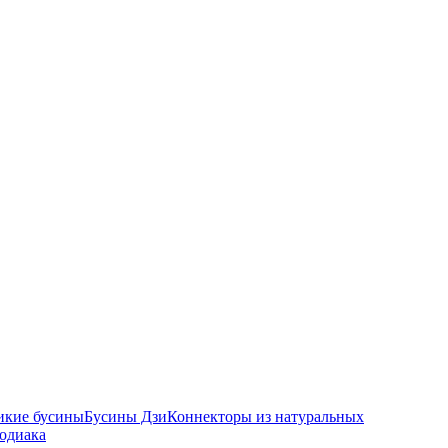
икие бусины
Бусины Дзи
Коннекторы из натуральных
зодиака