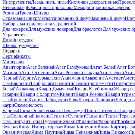
Инструменты
Леска, нить, иглы
Кисточки декоративные
Провол
Нейзильбер
Ювелирная проволока
Мемори проволока
Серебро
Резинка
Тросик
Шнуры
Стразовый шнур
Метализированный шнур
Замшевый шнур
Пле
Наборы материалов для украшений
Для чокеров
Для мужских чокеров
Для браслетов
Для мужских б
Украшения
Дизайн студия
Школа рукоделия
Подарки
Сертификаты
Минералы
Авантюрин
Агат Зеленый
Агат Бамбуковый
Агат Белый
Агат Бот
Моховой
Агат Огненный
Агат Розовый Сакура
Агат Серый
Агат
Черный
Азурит
Азурмалахит
Аквамарин
Амазонит
Аметист
Амет
глаз
Варисцит
Габбро
Гагат
Гелиотис
Гелиотроп
Гематит
Гиперстен
Белый
Аквакварц
Кварц Дымчатый
Кварц Клубничный
Кварц ге
сахарный
Кварц с хлоритом
Кианит
Кварц Розовый
Кварц турма
глаз
Кремень
Кунцит
Лабрадорит
Лава
Лазурит
Ларвикит
Лепидол
каури
Окаменелость
мариам
Оникс
Опал
Пегматит
Перламутр
Пирит
Питерсит
Порфир
глаз
Солнечный камень
Стихтит
Сугилит
Танзанит
Тектит
Тераге
глаз
Тингуаит
Топаз
Турмалин
Унакит
Фианиты
Флюорит
Фосфоси
Зеленая
Яшма Императорская
Яшма Капучино
Яшма Картографи
Океаническая
Яшма Паутина
Яшма Пейзажная
Яшма Пикассо
Яш