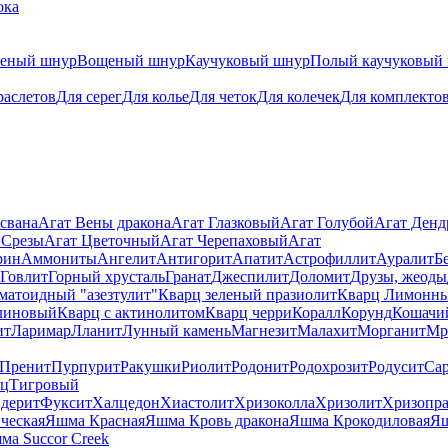
ока
теный шнур
Вощеный шнур
Каучуковый шнур
Полый каучуковый
раслетов
Для серег
Для колье
Для четок
Для колечек
Для комплекто
свана
Агат Вены дракона
Агат Глазковый
Агат Голубой
Агат Ден
 Срезы
Агат Цветочный
Агат Черепаховый
Агат
рин
Аммониты
Ангелит
Антигорит
Апатит
Астрофиллит
Ауралит
Б
Говлит
Горный хрусталь
Гранат
Джеспилит
Доломит
Друзы, жеоды
матоидный "азезтулит"
Кварц зеленый празиолит
Кварц Лимонн
линовый
Кварц с актинолитом
Кварц черри
Коралл
Корунд
Кошачи
ит
Ларимар
Лланит
Лунный камень
Магнезит
Малахит
Морганит
Мр
Пренит
Пурпурит
Ракушки
Риолит
Родонит
Родохрозит
Родусит
Са
рц
Тигровый
дерит
Фуксит
Халцедон
Хиастолит
Хризоколла
Хризолит
Хризопра
ческая
Яшма Красная
Яшма Кровь дракона
Яшма Крокодиловая
Яш
ма Succor Creek