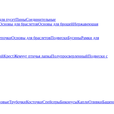
для пусет
Пины
Соединительные
Основы для браслетов
Основы для брошей
Нержавеющая
епочки
Основы для браслетов
Подвески
Бусины
Рамки для
ий
Крест
Жемчуг птичья лапка
Полупросверленный
Подвески с
новые
Трубочки
Косточки
Спейсеры
Биконусы
Капли
Оливки
Башен