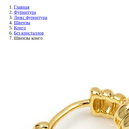
Главная
Фурнитура
Люкс фурнитура
Швензы
Конго
Без кристаллов
Швензы конго