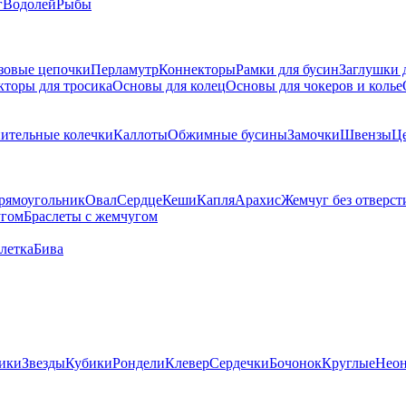
г
Водолей
Рыбы
зовые цепочки
Перламутр
Коннекторы
Рамки для бусин
Заглушки 
кторы для тросика
Основы для колец
Основы для чокеров и колье
ительные колечки
Каллоты
Обжимные бусины
Замочки
Швензы
Ц
рямоугольник
Овал
Сердце
Кеши
Капля
Арахис
Жемчуг без отверст
угом
Браслеты с жемчугом
летка
Бива
ики
Звезды
Кубики
Рондели
Клевер
Сердечки
Бочонок
Круглые
Нео