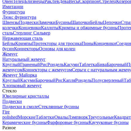
Овен
Телец
Близнецы
Рак
Лев
Дева
Весы
Скорпион
Стрелец
Козеро
Имитации
Фурнитура
Люкс фурнитура
Швензы
Подвески
Замочки
Бусины
Шапочки
Бейлы
Цепочки
Стра
колечки
Концевики
Каллоты
Кримпы и обжимные бусины
Проте
сталь
Стерлинг Сильвер
Нержавеющая сталь
Бейлы
Кримпы
Протекторы для тросика
Пины
Концевики
Соедин
бусин
Коннекторы
Основы для колец
Жемчуг
Натуральный жемчуг
Круглый
Граненый
Рис
Рондель
Касуми
Таблетка
Бива
Барочный
П
жемчугом
Коннекторы с жемчугом
Серьги с натуральным жемч
Жемчуг Майорка
Круглый
Касуми
Барочный
Рис
Капля
Рондель
Полусверленый
Таб
Хлопковый жемчуг
Стекло
Ювелирные кристаллы
Подвески
Подвески в смоле
Стеклянные бусины
Fire
polished
Морские
Таблетки
Овалы
Лэмпворк
Треугольные
Квадрат
Керамические бусины
Фарфоровые бусины
Каучуковые бусины
Разное