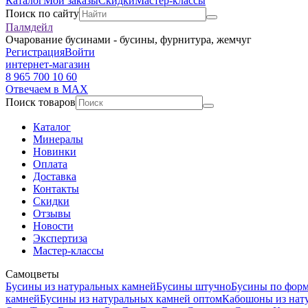
Каталог
Мои заказы
Скидки
Мастер-классы
Поиск по сайту
Палмдейл
Очарование бусинами - бусины, фурнитура, жемчуг
Регистрация
Войти
интернет-магазин
8 965 700 10 60
Отвечаем в MAX
Поиск товаров
Каталог
Минералы
Новинки
Оплата
Доставка
Контакты
Скидки
Отзывы
Новости
Экспертиза
Мастер-классы
Самоцветы
Бусины из натуральных камней
Бусины штучно
Бусины по фор
камней
Бусины из натуральных камней оптом
Кабошоны из нат