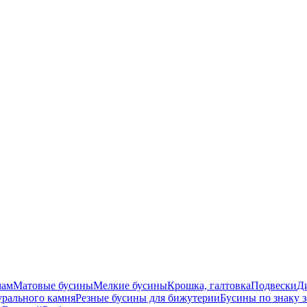
мам
Матовые бусины
Мелкие бусины
Крошка, галтовка
Подвески
Д
урального камня
Резные бусины для бижутерии
Бусины по знаку 