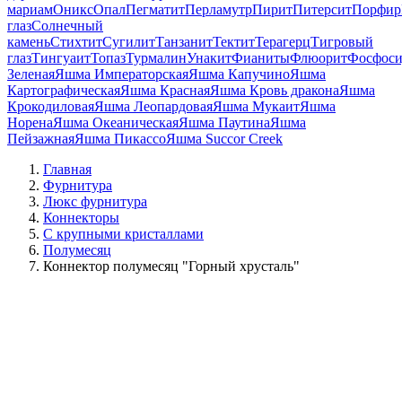
мариам
Оникс
Опал
Пегматит
Перламутр
Пирит
Питерсит
Порфир
глаз
Солнечный
камень
Стихтит
Сугилит
Танзанит
Тектит
Терагерц
Тигровый
глаз
Тингуаит
Топаз
Турмалин
Унакит
Фианиты
Флюорит
Фосфоси
Зеленая
Яшма Императорская
Яшма Капучино
Яшма
Картографическая
Яшма Красная
Яшма Кровь дракона
Яшма
Крокодиловая
Яшма Леопардовая
Яшма Мукаит
Яшма
Норена
Яшма Океаническая
Яшма Паутина
Яшма
Пейзажная
Яшма Пикассо
Яшма Succor Creek
Главная
Фурнитура
Люкс фурнитура
Коннекторы
С крупными кристаллами
Полумесяц
Коннектор полумесяц "Горный хрусталь"