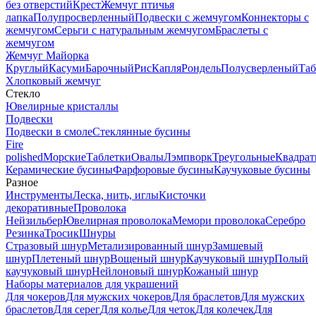
без отверстий
Крест
Жемчуг птичья
лапка
Полупросверленный
Подвески с жемчугом
Коннекторы с
жемчугом
Серьги с натуральным жемчугом
Браслеты с
жемчугом
Жемчуг Майорка
Круглый
Касуми
Барочный
Рис
Капля
Рондель
Полусверленый
Таб
Хлопковый жемчуг
Стекло
Ювелирные кристаллы
Подвески
Подвески в смоле
Стеклянные бусины
Fire
polished
Морские
Таблетки
Овалы
Лэмпворк
Треугольные
Квадрат
Керамические бусины
Фарфоровые бусины
Каучуковые бусины
Разное
Инструменты
Леска, нить, иглы
Кисточки
декоративные
Проволока
Нейзильбер
Ювелирная проволока
Мемори проволока
Серебро
Резинка
Тросик
Шнуры
Стразовый шнур
Метализированный шнур
Замшевый
шнур
Плетеный шнур
Вощеный шнур
Каучуковый шнур
Полый
каучуковый шнур
Нейлоновый шнур
Кожаный шнур
Наборы материалов для украшений
Для чокеров
Для мужских чокеров
Для браслетов
Для мужских
браслетов
Для серег
Для колье
Для четок
Для колечек
Для