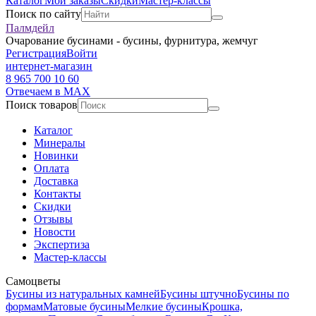
Каталог
Мои заказы
Скидки
Мастер-классы
Поиск по сайту
Палмдейл
Очарование бусинами - бусины, фурнитура, жемчуг
Регистрация
Войти
интернет-магазин
8 965 700 10 60
Отвечаем в MAX
Поиск товаров
Каталог
Минералы
Новинки
Оплата
Доставка
Контакты
Скидки
Отзывы
Новости
Экспертиза
Мастер-классы
Самоцветы
Бусины из натуральных камней
Бусины штучно
Бусины по
формам
Матовые бусины
Мелкие бусины
Крошка,