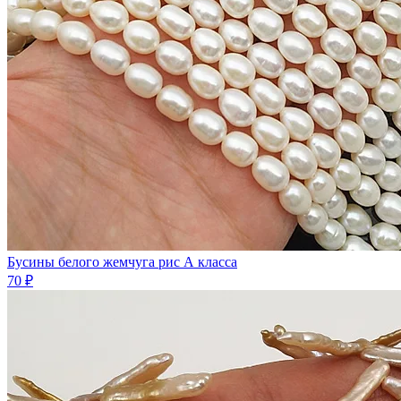
Бусины белого жемчyгa рис А класса
70 ₽