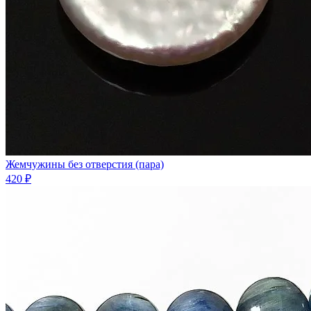
Жемчужины без отверстия (пара)
420 ₽