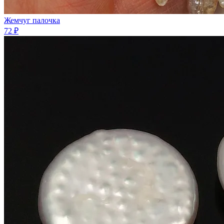
Жемчуг палочка
72 ₽