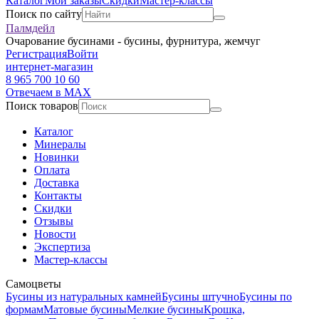
Каталог
Мои заказы
Скидки
Мастер-классы
Поиск по сайту
Палмдейл
Очарование бусинами - бусины, фурнитура, жемчуг
Регистрация
Войти
интернет-магазин
8 965 700 10 60
Отвечаем в MAX
Поиск товаров
Каталог
Минералы
Новинки
Оплата
Доставка
Контакты
Скидки
Отзывы
Новости
Экспертиза
Мастер-классы
Самоцветы
Бусины из натуральных камней
Бусины штучно
Бусины по
формам
Матовые бусины
Мелкие бусины
Крошка,