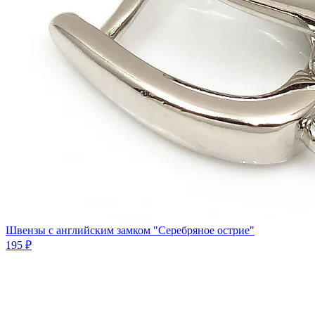
Швензы с английским замком "Серебряное острие"
195 ₽