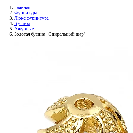
Главная
Фурнитура
Люкс фурнитура
Бусины
Ажурные
Золотая бусина "Спиральный шар"