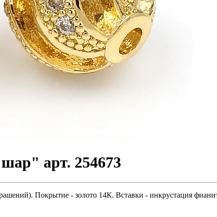
шар" арт. 254673
ашений). Покрытие - золото 14К. Вставки - инкрустация фианита