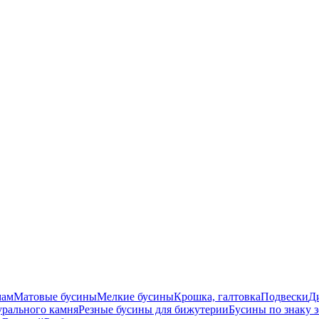
мам
Матовые бусины
Мелкие бусины
Крошка, галтовка
Подвески
Д
урального камня
Резные бусины для бижутерии
Бусины по знаку 