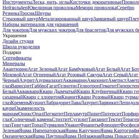
Инструменты
Леска, нить, иглы
Кисточки декоративные
Провол
Нейзильбер
Ювелирная проволока
Мемори проволока
Серебро
Резинка
Тросик
Шнуры
Стразовый шнур
Метализированный шнур
Замшевый шнур
Пле
Наборы материалов для украшений
Для чокеров
Для мужских чокеров
Для браслетов
Для мужских б
Украшения
Дизайн студия
Школа рукоделия
Подарки
Сертификаты
Минералы
Авантюрин
Агат Зеленый
Агат Бамбуковый
Агат Белый
Агат Бот
Моховой
Агат Огненный
Агат Розовый Сакура
Агат Серый
Агат
Черный
Азурит
Азурмалахит
Аквамарин
Амазонит
Аметист
Амет
глаз
Варисцит
Габбро
Гагат
Гелиотис
Гелиотроп
Гематит
Гиперстен
Белый
Аквакварц
Кварц Дымчатый
Кварц Клубничный
Кварц ге
сахарный
Кварц с хлоритом
Кианит
Кварц Розовый
Кварц турма
глаз
Кремень
Кунцит
Лабрадорит
Лава
Лазурит
Ларвикит
Лепидол
каури
Окаменелость
мариам
Оникс
Опал
Пегматит
Перламутр
Пирит
Питерсит
Порфир
глаз
Солнечный камень
Стихтит
Сугилит
Танзанит
Тектит
Тераге
глаз
Тингуаит
Топаз
Турмалин
Унакит
Фианиты
Флюорит
Фосфоси
Зеленая
Яшма Императорская
Яшма Капучино
Яшма Картографи
Океаническая
Яшма Паутина
Яшма Пейзажная
Яшма Пикассо
Яш