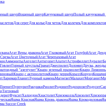
ока
теный шнур
Вощеный шнур
Каучуковый шнур
Полый каучуковый
раслетов
Для серег
Для колье
Для четок
Для колечек
Для комплекто
свана
Агат Вены дракона
Агат Глазковый
Агат Голубой
Агат Ден
 Срезы
Агат Цветочный
Агат Черепаховый
Агат
рин
Аммониты
Ангелит
Антигорит
Апатит
Астрофиллит
Ауралит
Б
Говлит
Горный хрусталь
Гранат
Джеспилит
Доломит
Друзы, жеоды
матоидный "азезтулит"
Кварц зеленый празиолит
Кварц Лимонн
линовый
Кварц с актинолитом
Кварц черри
Коралл
Корунд
Кошачи
ит
Ларимар
Лланит
Лунный камень
Магнезит
Малахит
Морганит
Мр
Пренит
Пурпурит
Ракушки
Риолит
Родонит
Родохрозит
Родусит
Са
рц
Тигровый
дерит
Фуксит
Халцедон
Хиастолит
Хризоколла
Хризолит
Хризопра
ческая
Яшма Красная
Яшма Кровь дракона
Яшма Крокодиловая
Яш
ма Succor Creek