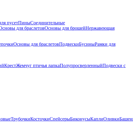
для пусет
Пины
Соединительные
Основы для браслетов
Основы для брошей
Нержавеющая
епочки
Основы для браслетов
Подвески
Бусины
Рамки для
ий
Крест
Жемчуг птичья лапка
Полупросверленный
Подвески с
новые
Трубочки
Косточки
Спейсеры
Биконусы
Капли
Оливки
Башен