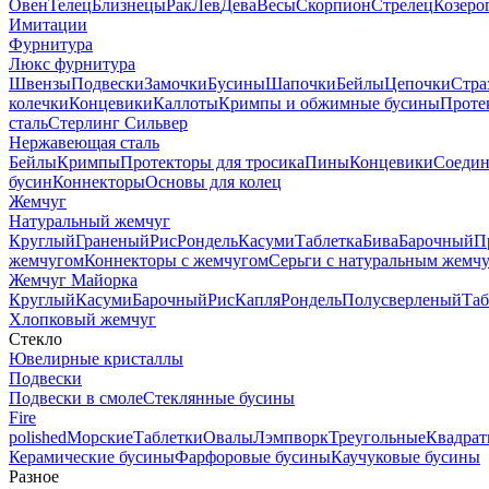
Овен
Телец
Близнецы
Рак
Лев
Дева
Весы
Скорпион
Стрелец
Козеро
Имитации
Фурнитура
Люкс фурнитура
Швензы
Подвески
Замочки
Бусины
Шапочки
Бейлы
Цепочки
Стра
колечки
Концевики
Каллоты
Кримпы и обжимные бусины
Проте
сталь
Стерлинг Сильвер
Нержавеющая сталь
Бейлы
Кримпы
Протекторы для тросика
Пины
Концевики
Соедин
бусин
Коннекторы
Основы для колец
Жемчуг
Натуральный жемчуг
Круглый
Граненый
Рис
Рондель
Касуми
Таблетка
Бива
Барочный
П
жемчугом
Коннекторы с жемчугом
Серьги с натуральным жемч
Жемчуг Майорка
Круглый
Касуми
Барочный
Рис
Капля
Рондель
Полусверленый
Таб
Хлопковый жемчуг
Стекло
Ювелирные кристаллы
Подвески
Подвески в смоле
Стеклянные бусины
Fire
polished
Морские
Таблетки
Овалы
Лэмпворк
Треугольные
Квадрат
Керамические бусины
Фарфоровые бусины
Каучуковые бусины
Разное