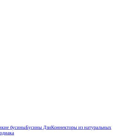
икие бусины
Бусины Дзи
Коннекторы из натуральных
зодиака