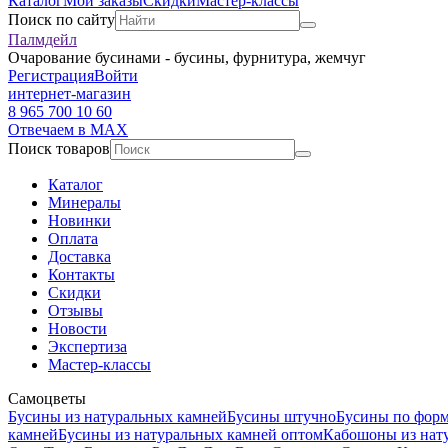
Каталог
Мои заказы
Скидки
Мастер-классы
Поиск по сайту
Палмдейл
Очарование бусинами - бусины, фурнитура, жемчуг
Регистрация
Войти
интернет-магазин
8 965 700 10 60
Отвечаем в MAX
Поиск товаров
Каталог
Минералы
Новинки
Оплата
Доставка
Контакты
Скидки
Отзывы
Новости
Экспертиза
Мастер-классы
Самоцветы
Бусины из натуральных камней
Бусины штучно
Бусины по фор
камней
Бусины из натуральных камней оптом
Кабошоны из нат