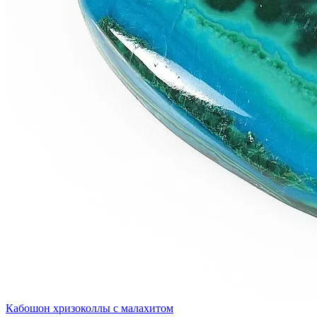
Кабошон хризоколлы с малахитом