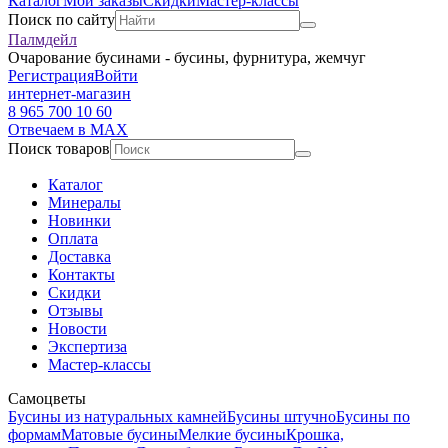
Каталог
Мои заказы
Скидки
Мастер-классы
Поиск по сайту
Палмдейл
Очарование бусинами - бусины, фурнитура, жемчуг
Регистрация
Войти
интернет-магазин
8 965 700 10 60
Отвечаем в MAX
Поиск товаров
Каталог
Минералы
Новинки
Оплата
Доставка
Контакты
Скидки
Отзывы
Новости
Экспертиза
Мастер-классы
Самоцветы
Бусины из натуральных камней
Бусины штучно
Бусины по
формам
Матовые бусины
Мелкие бусины
Крошка,