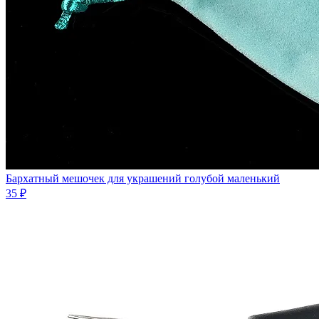
Бархатный мешочек для украшений голубой маленький
35 ₽