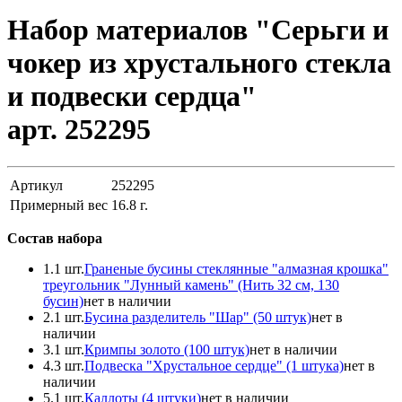
Набор материалов "Серьги и
чокер из хрустального стекла
и подвески сердца"
арт. 252295
Артикул
252295
Примерный вес
16.8
г.
Состав набора
1.
1 шт.
Граненые бусины стеклянные "алмазная крошка"
треугольник "Лунный камень" (Нить 32 см, 130
бусин)
нет в наличии
2.
1 шт.
Бусина разделитель "Шар" (50 штук)
нет в
наличии
3.
1 шт.
Кримпы золото (100 штук)
нет в наличии
4.
3 шт.
Подвеска "Хрустальное сердце" (1 штука)
нет в
наличии
5.
1 шт.
Каллоты (4 штуки)
нет в наличии