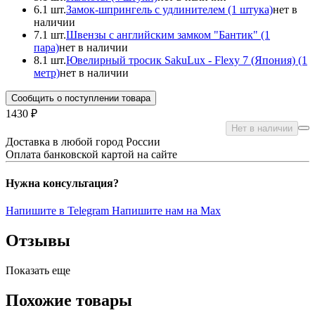
6.
1 шт.
Замок-шпрингель с удлинителем (1 штука)
нет в
наличии
7.
1 шт.
Швензы с английским замком "Бантик" (1
пара)
нет в наличии
8.
1 шт.
Ювелирный тросик SakuLux - Flexy 7 (Япония) (1
метр)
нет в наличии
Сообщить о поступлении товара
1430 ₽
Нет в наличии
Доставка в любой город России
Оплата банковской картой на сайте
Нужна консультация?
Напишите в Telegram
Напишите нам на Max
Отзывы
Показать еще
Похожие товары