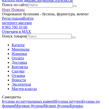
Каталог
Мои заказы
Скидки
Мастер-классы
Поиск по сайту
Норт Помона
Очарование бусинами - бусины, фурнитура, жемчуг
Регистрация
Войти
интернет-магазин
8 965 700 10 60
Отвечаем в MAX
Поиск товаров
Каталог
Минералы
Новинки
Оплата
Доставка
Контакты
Скидки
Отзывы
Новости
Экспертиза
Мастер-классы
Самоцветы
Бусины из натуральных камней
Бусины штучно
Бусины по
формам
Матовые бусины
Мелкие бусины
Крошка,