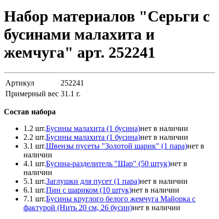
Набор материалов "Серьги с
бусинами малахита и
жемчуга" арт. 252241
Артикул
252241
Примерный вес
31.1
г.
Состав набора
1.
2 шт.
Бусины малахита (1 бусина)
нет в наличии
2.
2 шт.
Бусины малахита (1 бусина)
нет в наличии
3.
1 шт.
Швензы пусеты "Золотой шарик" (1 пара)
нет в
наличии
4.
1 шт.
Бусина-разделитель "Шар" (50 штук)
нет в
наличии
5.
1 шт.
Заглушки для пусeт (1 пара)
нет в наличии
6.
1 шт.
Пин с шариком (10 штук)
нет в наличии
7.
1 шт.
Бусины круглого белого жемчуга Майорка с
фактурой (Нить 20 см, 26 бусин)
нет в наличии