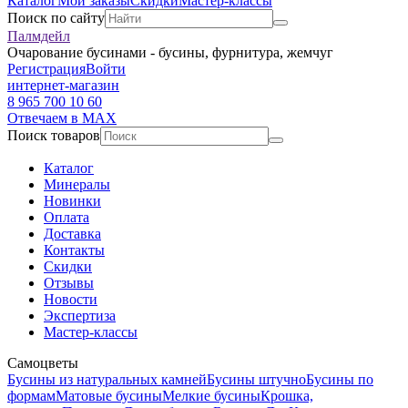
Каталог
Мои заказы
Скидки
Мастер-классы
Поиск по сайту
Палмдейл
Очарование бусинами - бусины, фурнитура, жемчуг
Регистрация
Войти
интернет-магазин
8 965 700 10 60
Отвечаем в MAX
Поиск товаров
Каталог
Минералы
Новинки
Оплата
Доставка
Контакты
Скидки
Отзывы
Новости
Экспертиза
Мастер-классы
Самоцветы
Бусины из натуральных камней
Бусины штучно
Бусины по
формам
Матовые бусины
Мелкие бусины
Крошка,