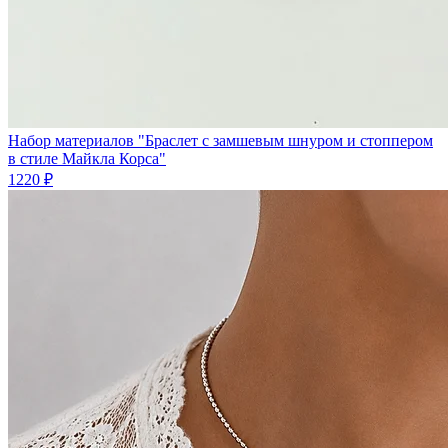
Набор материалов "Браслет с замшевым шнуром и стоппером
в стиле Майкла Корса"
1220 ₽