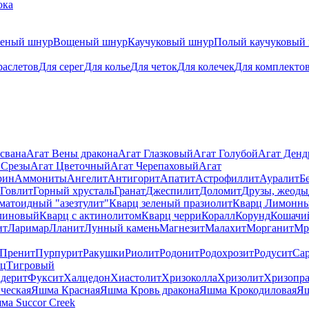
ока
теный шнур
Вощеный шнур
Каучуковый шнур
Полый каучуковый
раслетов
Для серег
Для колье
Для четок
Для колечек
Для комплекто
свана
Агат Вены дракона
Агат Глазковый
Агат Голубой
Агат Ден
 Срезы
Агат Цветочный
Агат Черепаховый
Агат
рин
Аммониты
Ангелит
Антигорит
Апатит
Астрофиллит
Ауралит
Б
Говлит
Горный хрусталь
Гранат
Джеспилит
Доломит
Друзы, жеоды
матоидный "азезтулит"
Кварц зеленый празиолит
Кварц Лимонн
линовый
Кварц с актинолитом
Кварц черри
Коралл
Корунд
Кошачи
ит
Ларимар
Лланит
Лунный камень
Магнезит
Малахит
Морганит
Мр
Пренит
Пурпурит
Ракушки
Риолит
Родонит
Родохрозит
Родусит
Са
рц
Тигровый
дерит
Фуксит
Халцедон
Хиастолит
Хризоколла
Хризолит
Хризопра
ческая
Яшма Красная
Яшма Кровь дракона
Яшма Крокодиловая
Яш
ма Succor Creek