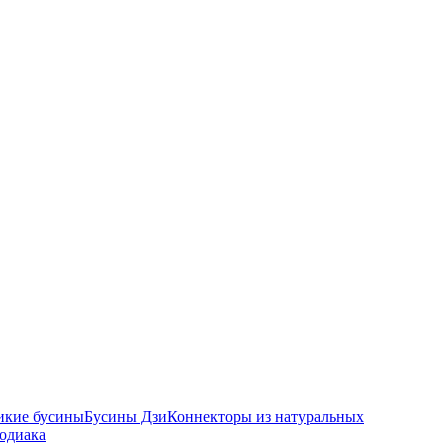
икие бусины
Бусины Дзи
Коннекторы из натуральных
зодиака