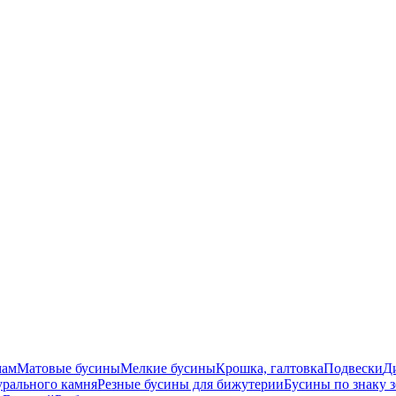
мам
Матовые бусины
Мелкие бусины
Крошка, галтовка
Подвески
Д
урального камня
Резные бусины для бижутерии
Бусины по знаку 