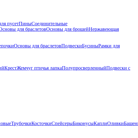
для пусет
Пины
Соединительные
Основы для браслетов
Основы для брошей
Нержавеющая
епочки
Основы для браслетов
Подвески
Бусины
Рамки для
ий
Крест
Жемчуг птичья лапка
Полупросверленный
Подвески с
новые
Трубочки
Косточки
Спейсеры
Биконусы
Капли
Оливки
Башен