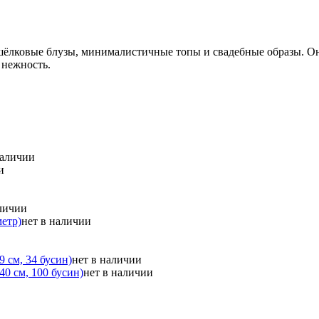
шёлковые блузы, минималистичные топы и свадебные образы. Он
 нежность.
наличии
и
аличии
метр)
нет в наличии
 см, 34 бусин)
нет в наличии
0 см, 100 бусин)
нет в наличии