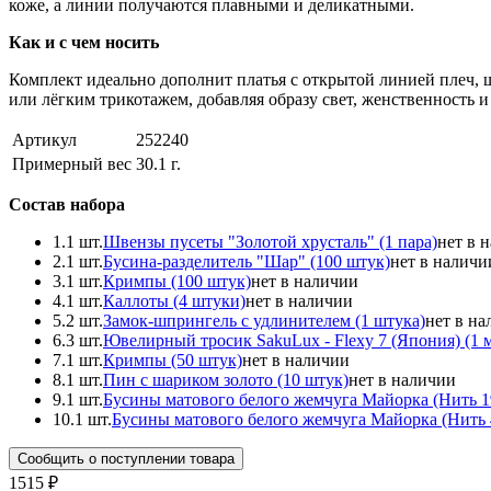
коже, а линии получаются плавными и деликатными.
Как и с чем носить
Комплект идеально дополнит платья с открытой линией плеч, 
или лёгким трикотажем, добавляя образу свет, женственность и
Артикул
252240
Примерный вес
30.1
г.
Состав набора
1.
1 шт.
Швензы пусеты "Золотой хрусталь" (1 пара)
нет в 
2.
1 шт.
Бусина-разделитель "Шар" (100 штук)
нет в наличи
3.
1 шт.
Кримпы (100 штук)
нет в наличии
4.
1 шт.
Каллоты (4 штуки)
нет в наличии
5.
2 шт.
Замок-шпрингель с удлинителем (1 штука)
нет в н
6.
3 шт.
Ювелирный тросик SakuLux - Flexy 7 (Япония) (1 
7.
1 шт.
Кримпы (50 штук)
нет в наличии
8.
1 шт.
Пин с шариком золото (10 штук)
нет в наличии
9.
1 шт.
Бусины матового белого жемчуга Майорка (Нить 19
10.
1 шт.
Бусины матового белого жемчуга Майорка (Нить 4
Сообщить о поступлении товара
1515 ₽