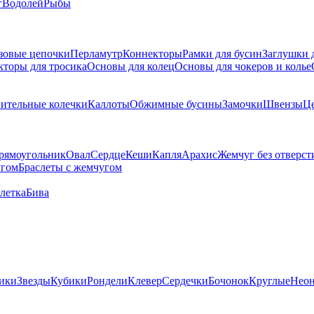
г
Водолей
Рыбы
зовые цепочки
Перламутр
Коннекторы
Рамки для бусин
Заглушки 
кторы для тросика
Основы для колец
Основы для чокеров и колье
ительные колечки
Каллоты
Обжимные бусины
Замочки
Швензы
Ц
рямоугольник
Овал
Сердце
Кеши
Капля
Арахис
Жемчуг без отверст
угом
Браслеты с жемчугом
летка
Бива
ики
Звезды
Кубики
Рондели
Клевер
Сердечки
Бочонок
Круглые
Нео