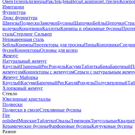
Овен
Телец
Близнецы
Рак
Лев
Дева
Весы
Скорпион
Стрелец
Козеро
Имитации
Фурнитура
Люкс фурнитура
Швензы
Подвески
Замочки
Бусины
Шапочки
Бейлы
Цепочки
Стра
колечки
Концевики
Каллоты
Кримпы и обжимные бусины
Проте
сталь
Стерлинг Сильвер
Нержавеющая сталь
Бейлы
Кримпы
Протекторы для тросика
Пины
Концевики
Соедин
бусин
Коннекторы
Основы для колец
Жемчуг
Натуральный жемчуг
Круглый
Граненый
Рис
Рондель
Касуми
Таблетка
Бива
Барочный
П
жемчугом
Коннекторы с жемчугом
Серьги с натуральным жемч
Жемчуг Майорка
Круглый
Касуми
Барочный
Рис
Капля
Рондель
Полусверленый
Таб
Хлопковый жемчуг
Стекло
Ювелирные кристаллы
Подвески
Подвески в смоле
Стеклянные бусины
Fire
polished
Морские
Таблетки
Овалы
Лэмпворк
Треугольные
Квадрат
Керамические бусины
Фарфоровые бусины
Каучуковые бусины
Разное