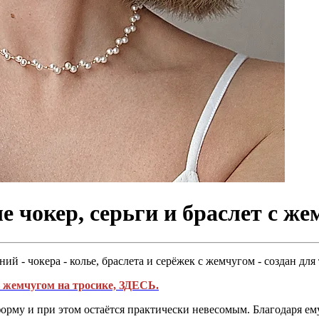
 чокер, серьги и браслет с же
й - чокера - колье, браслета и серёжек с жемчугом - создан для
 с жемчугом на тросике, ЗДЕСЬ.
орму и при этом остаётся практически невесомым. Благодаря е