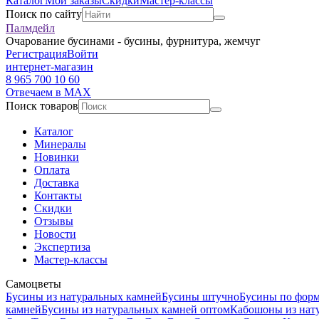
Каталог
Мои заказы
Скидки
Мастер-классы
Поиск по сайту
Палмдейл
Очарование бусинами - бусины, фурнитура, жемчуг
Регистрация
Войти
интернет-магазин
8 965 700 10 60
Отвечаем в MAX
Поиск товаров
Каталог
Минералы
Новинки
Оплата
Доставка
Контакты
Скидки
Отзывы
Новости
Экспертиза
Мастер-классы
Самоцветы
Бусины из натуральных камней
Бусины штучно
Бусины по фор
камней
Бусины из натуральных камней оптом
Кабошоны из нат