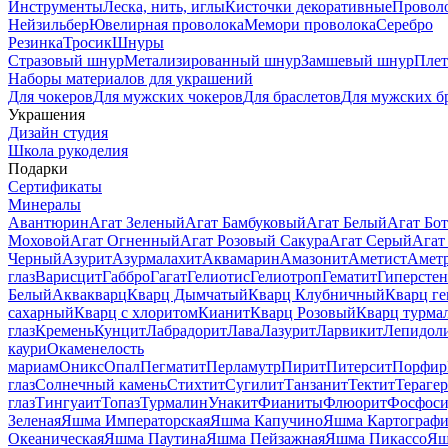
Инструменты
Леска, нить, иглы
Кисточки декоративные
Провол
Нейзильбер
Ювелирная проволока
Мемори проволока
Серебро
Резинка
Тросик
Шнуры
Стразовый шнур
Метализированный шнур
Замшевый шнур
Пле
Наборы материалов для украшений
Для чокеров
Для мужских чокеров
Для браслетов
Для мужских б
Украшения
Дизайн студия
Школа рукоделия
Подарки
Сертификаты
Минералы
Авантюрин
Агат Зеленый
Агат Бамбуковый
Агат Белый
Агат Бот
Моховой
Агат Огненный
Агат Розовый Сакура
Агат Серый
Агат
Черный
Азурит
Азурмалахит
Аквамарин
Амазонит
Аметист
Амет
глаз
Варисцит
Габбро
Гагат
Гелиотис
Гелиотроп
Гематит
Гиперстен
Белый
Аквакварц
Кварц Дымчатый
Кварц Клубничный
Кварц ге
сахарный
Кварц с хлоритом
Кианит
Кварц Розовый
Кварц турма
глаз
Кремень
Кунцит
Лабрадорит
Лава
Лазурит
Ларвикит
Лепидол
каури
Окаменелость
мариам
Оникс
Опал
Пегматит
Перламутр
Пирит
Питерсит
Порфир
глаз
Солнечный камень
Стихтит
Сугилит
Танзанит
Тектит
Тераге
глаз
Тингуаит
Топаз
Турмалин
Унакит
Фианиты
Флюорит
Фосфоси
Зеленая
Яшма Императорская
Яшма Капучино
Яшма Картографи
Океаническая
Яшма Паутина
Яшма Пейзажная
Яшма Пикассо
Яш