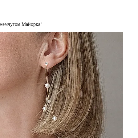
с жемчугом Майорка"