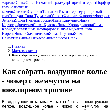
мариам
Оникс
Опал
Пегматит
Перламутр
Пирит
Питерсит
Порфир
глаз
Солнечный
камень
Стихтит
Сугилит
Танзанит
Тектит
Терагерц
Тигровый
глаз
Тингуаит
Топаз
Турмалин
Унакит
Фианиты
Флюорит
Фосфоси
Зеленая
Яшма Императорская
Яшма Капучино
Яшма
Картографическая
Яшма Красная
Яшма Кровь дракона
Яшма
Крокодиловая
Яшма Леопардовая
Яшма Мукаит
Яшма
Норена
Яшма Океаническая
Яшма Паутина
Яшма
Пейзажная
Яшма Пикассо
Яшма Succor Creek
Главная
Мастер-классы
Как собрать воздушное колье - чокер с жемчугом на
ювелирном тросике
Как собрать воздушное колье
- чокер с жемчугом на
ювелирном тросике
В видеоуроке показываем, как собрать своими руками
легкое, воздушное колье - чокер с жемчугом на