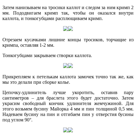
Затем нанизываем на тросики каллот и следом за ним кримп 2
мм. Пододвигаем кримп так, чтобы он оказался внутри
каллота, и тонкогубцами расплющиваем кримп.
Отрезаем кусачками лишние концы тросиков, торчащие из
кримпа, оставляя 1-2 мм.
Тонкогубцами закрываем створки каллота.
Прикрепляем к петелькам каллота замочек точно так же, как
мы это делали при сборке колье.
Цепочку-удлинитель лучше укоротить, оставив пару
сантиметров – для браслета этого будет достаточно. Затем
украсим свободный кончик удлинителя жемчужиной. Для
этого возьмем бусину Майорка 4 мм и пин толщиной 0,5 мм.
Надеваем бусину на пин и отгибаем пин у отверстия бусины
под углом 90°.