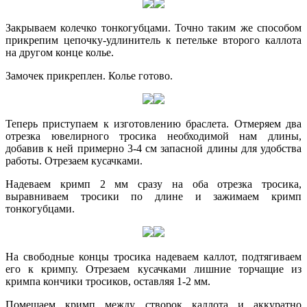
Закрываем колечко тонкогубцами. Точно таким же способом
прикрепим цепочку-удлинитель к петельке второго каллота
на другом конце колье.
Замочек прикреплен. Колье готово.
Теперь приступаем к изготовлению браслета. Отмеряем два
отрезка ювелирного тросика необходимой нам длины,
добавив к ней примерно 3-4 см запасной длины для удобства
работы. Отрезаем кусачками.
Надеваем кримп 2 мм сразу на оба отрезка тросика,
выравниваем тросики по длине и зажимаем кримп
тонкогубцами.
На свободные концы тросика надеваем каллот, подтягиваем
его к кримпу. Отрезаем кусачками лишние торчащие из
кримпа кончики тросиков, оставляя 1-2 мм.
Помещаем кримп между створок каллота и аккуратно