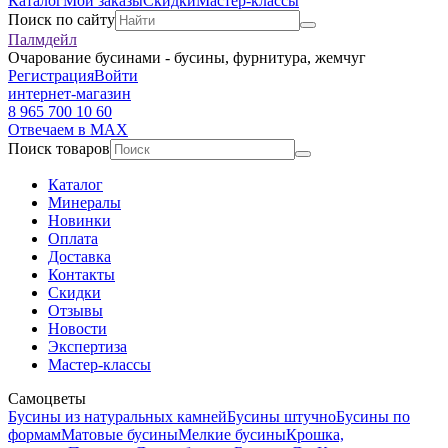
Каталог
Мои заказы
Скидки
Мастер-классы
Поиск по сайту
Палмдейл
Очарование бусинами - бусины, фурнитура, жемчуг
Регистрация
Войти
интернет-магазин
8 965 700 10 60
Отвечаем в MAX
Поиск товаров
Каталог
Минералы
Новинки
Оплата
Доставка
Контакты
Скидки
Отзывы
Новости
Экспертиза
Мастер-классы
Самоцветы
Бусины из натуральных камней
Бусины штучно
Бусины по
формам
Матовые бусины
Мелкие бусины
Крошка,