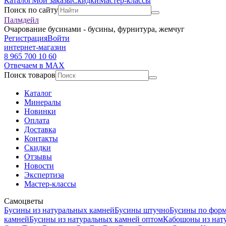
Каталог
Мои заказы
Скидки
Мастер-классы
Поиск по сайту
Палмдейл
Очарование бусинами - бусины, фурнитура, жемчуг
Регистрация
Войти
интернет-магазин
8 965 700 10 60
Отвечаем в MAX
Поиск товаров
Каталог
Минералы
Новинки
Оплата
Доставка
Контакты
Скидки
Отзывы
Новости
Экспертиза
Мастер-классы
Самоцветы
Бусины из натуральных камней
Бусины штучно
Бусины по фор
камней
Бусины из натуральных камней оптом
Кабошоны из нат