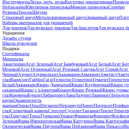
Инструменты
Леска, нить, иглы
Кисточки декоративные
Провол
Нейзильбер
Ювелирная проволока
Мемори проволока
Серебро
Резинка
Тросик
Шнуры
Стразовый шнур
Метализированный шнур
Замшевый шнур
Пле
Наборы материалов для украшений
Для чокеров
Для мужских чокеров
Для браслетов
Для мужских б
Украшения
Дизайн студия
Школа рукоделия
Подарки
Сертификаты
Минералы
Авантюрин
Агат Зеленый
Агат Бамбуковый
Агат Белый
Агат Бот
Моховой
Агат Огненный
Агат Розовый Сакура
Агат Серый
Агат
Черный
Азурит
Азурмалахит
Аквамарин
Амазонит
Аметист
Амет
глаз
Варисцит
Габбро
Гагат
Гелиотис
Гелиотроп
Гематит
Гиперстен
Белый
Аквакварц
Кварц Дымчатый
Кварц Клубничный
Кварц ге
сахарный
Кварц с хлоритом
Кианит
Кварц Розовый
Кварц турма
глаз
Кремень
Кунцит
Лабрадорит
Лава
Лазурит
Ларвикит
Лепидол
каури
Окаменелость
мариам
Оникс
Опал
Пегматит
Перламутр
Пирит
Питерсит
Порфир
глаз
Солнечный камень
Стихтит
Сугилит
Танзанит
Тектит
Тераге
глаз
Тингуаит
Топаз
Турмалин
Унакит
Фианиты
Флюорит
Фосфоси
Зеленая
Яшма Императорская
Яшма Капучино
Яшма Картографи
Океаническая
Яшма Паутина
Яшма Пейзажная
Яшма Пикассо
Яш