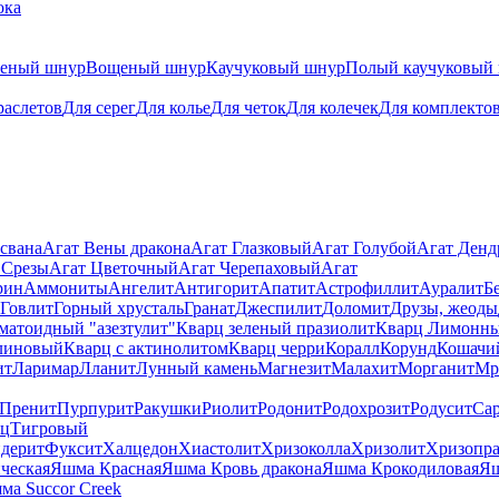
ока
теный шнур
Вощеный шнур
Каучуковый шнур
Полый каучуковый
раслетов
Для серег
Для колье
Для четок
Для колечек
Для комплекто
свана
Агат Вены дракона
Агат Глазковый
Агат Голубой
Агат Ден
 Срезы
Агат Цветочный
Агат Черепаховый
Агат
рин
Аммониты
Ангелит
Антигорит
Апатит
Астрофиллит
Ауралит
Б
Говлит
Горный хрусталь
Гранат
Джеспилит
Доломит
Друзы, жеоды
матоидный "азезтулит"
Кварц зеленый празиолит
Кварц Лимонн
линовый
Кварц с актинолитом
Кварц черри
Коралл
Корунд
Кошачи
ит
Ларимар
Лланит
Лунный камень
Магнезит
Малахит
Морганит
Мр
Пренит
Пурпурит
Ракушки
Риолит
Родонит
Родохрозит
Родусит
Са
рц
Тигровый
дерит
Фуксит
Халцедон
Хиастолит
Хризоколла
Хризолит
Хризопра
ческая
Яшма Красная
Яшма Кровь дракона
Яшма Крокодиловая
Яш
ма Succor Creek