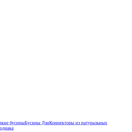
икие бусины
Бусины Дзи
Коннекторы из натуральных
зодиака