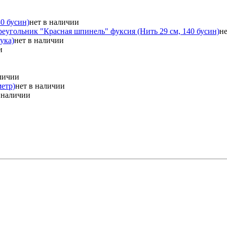
0 бусин)
нет в наличии
еугольник "Красная шпинель" фуксия (Нить 29 см, 140 бусин)
н
ука)
нет в наличии
и
аличии
метр)
нет в наличии
 наличии