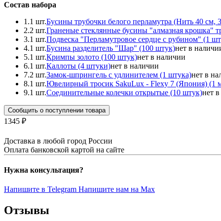
Состав набора
1.
1 шт.
Бусины трубочки белого перламутра (Нить 40 см, 3
2.
2 шт.
Граненые стеклянные бусины "алмазная крошка" тр
3.
1 шт.
Подвеска "Перламутровое сердце с рубином" (1 шт
4.
1 шт.
Бусина разделитель "Шар" (100 штук)
нет в наличи
5.
1 шт.
Кримпы золото (100 штук)
нет в наличии
6.
1 шт.
Каллоты (4 штуки)
нет в наличии
7.
2 шт.
Замок-шпрингель с удлинителем (1 штука)
нет в н
8.
1 шт.
Ювелирный тросик SakuLux - Flexy 7 (Япония) (1 
9.
1 шт.
Соединительные колечки открытые (10 штук)
нет в
Сообщить о поступлении товара
1345 ₽
Доставка в любой город России
Оплата банковской картой на сайте
Нужна консультация?
Напишите в Telegram
Напишите нам на Max
Отзывы