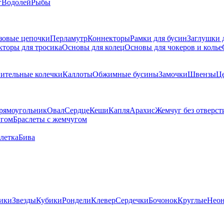
г
Водолей
Рыбы
зовые цепочки
Перламутр
Коннекторы
Рамки для бусин
Заглушки 
кторы для тросика
Основы для колец
Основы для чокеров и колье
ительные колечки
Каллоты
Обжимные бусины
Замочки
Швензы
Ц
рямоугольник
Овал
Сердце
Кеши
Капля
Арахис
Жемчуг без отверст
угом
Браслеты с жемчугом
летка
Бива
ики
Звезды
Кубики
Рондели
Клевер
Сердечки
Бочонок
Круглые
Нео