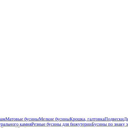
мам
Матовые бусины
Мелкие бусины
Крошка, галтовка
Подвески
Д
урального камня
Резные бусины для бижутерии
Бусины по знаку 