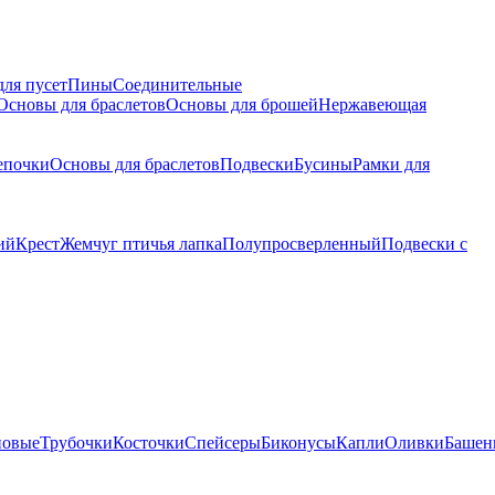
для пусет
Пины
Соединительные
Основы для браслетов
Основы для брошей
Нержавеющая
епочки
Основы для браслетов
Подвески
Бусины
Рамки для
ий
Крест
Жемчуг птичья лапка
Полупросверленный
Подвески с
новые
Трубочки
Косточки
Спейсеры
Биконусы
Капли
Оливки
Башен