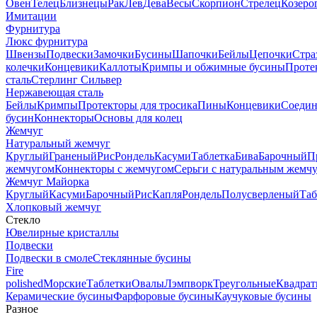
Овен
Телец
Близнецы
Рак
Лев
Дева
Весы
Скорпион
Стрелец
Козеро
Имитации
Фурнитура
Люкс фурнитура
Швензы
Подвески
Замочки
Бусины
Шапочки
Бейлы
Цепочки
Стра
колечки
Концевики
Каллоты
Кримпы и обжимные бусины
Проте
сталь
Стерлинг Сильвер
Нержавеющая сталь
Бейлы
Кримпы
Протекторы для тросика
Пины
Концевики
Соедин
бусин
Коннекторы
Основы для колец
Жемчуг
Натуральный жемчуг
Круглый
Граненый
Рис
Рондель
Касуми
Таблетка
Бива
Барочный
П
жемчугом
Коннекторы с жемчугом
Серьги с натуральным жемч
Жемчуг Майорка
Круглый
Касуми
Барочный
Рис
Капля
Рондель
Полусверленый
Таб
Хлопковый жемчуг
Стекло
Ювелирные кристаллы
Подвески
Подвески в смоле
Стеклянные бусины
Fire
polished
Морские
Таблетки
Овалы
Лэмпворк
Треугольные
Квадрат
Керамические бусины
Фарфоровые бусины
Каучуковые бусины
Разное