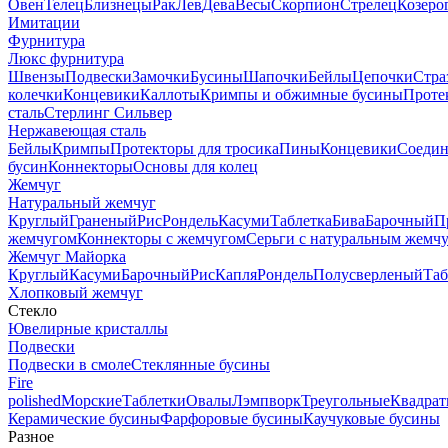
Овен
Телец
Близнецы
Рак
Лев
Дева
Весы
Скорпион
Стрелец
Козеро
Имитации
Фурнитура
Люкс фурнитура
Швензы
Подвески
Замочки
Бусины
Шапочки
Бейлы
Цепочки
Стра
колечки
Концевики
Каллоты
Кримпы и обжимные бусины
Проте
сталь
Стерлинг Сильвер
Нержавеющая сталь
Бейлы
Кримпы
Протекторы для тросика
Пины
Концевики
Соедин
бусин
Коннекторы
Основы для колец
Жемчуг
Натуральный жемчуг
Круглый
Граненый
Рис
Рондель
Касуми
Таблетка
Бива
Барочный
П
жемчугом
Коннекторы с жемчугом
Серьги с натуральным жемч
Жемчуг Майорка
Круглый
Касуми
Барочный
Рис
Капля
Рондель
Полусверленый
Таб
Хлопковый жемчуг
Стекло
Ювелирные кристаллы
Подвески
Подвески в смоле
Стеклянные бусины
Fire
polished
Морские
Таблетки
Овалы
Лэмпворк
Треугольные
Квадрат
Керамические бусины
Фарфоровые бусины
Каучуковые бусины
Разное