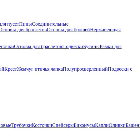
для пусет
Пины
Соединительные
Основы для браслетов
Основы для брошей
Нержавеющая
епочки
Основы для браслетов
Подвески
Бусины
Рамки для
ий
Крест
Жемчуг птичья лапка
Полупросверленный
Подвески с
новые
Трубочки
Косточки
Спейсеры
Биконусы
Капли
Оливки
Башен