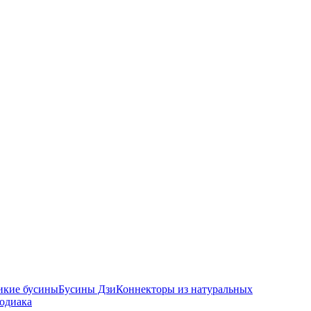
икие бусины
Бусины Дзи
Коннекторы из натуральных
зодиака