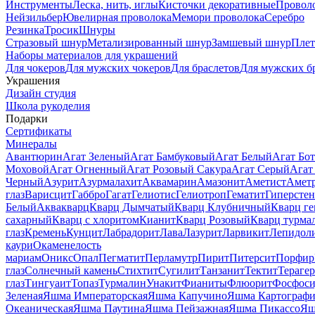
Инструменты
Леска, нить, иглы
Кисточки декоративные
Провол
Нейзильбер
Ювелирная проволока
Мемори проволока
Серебро
Резинка
Тросик
Шнуры
Стразовый шнур
Метализированный шнур
Замшевый шнур
Пле
Наборы материалов для украшений
Для чокеров
Для мужских чокеров
Для браслетов
Для мужских б
Украшения
Дизайн студия
Школа рукоделия
Подарки
Сертификаты
Минералы
Авантюрин
Агат Зеленый
Агат Бамбуковый
Агат Белый
Агат Бот
Моховой
Агат Огненный
Агат Розовый Сакура
Агат Серый
Агат
Черный
Азурит
Азурмалахит
Аквамарин
Амазонит
Аметист
Амет
глаз
Варисцит
Габбро
Гагат
Гелиотис
Гелиотроп
Гематит
Гиперстен
Белый
Аквакварц
Кварц Дымчатый
Кварц Клубничный
Кварц ге
сахарный
Кварц с хлоритом
Кианит
Кварц Розовый
Кварц турма
глаз
Кремень
Кунцит
Лабрадорит
Лава
Лазурит
Ларвикит
Лепидол
каури
Окаменелость
мариам
Оникс
Опал
Пегматит
Перламутр
Пирит
Питерсит
Порфир
глаз
Солнечный камень
Стихтит
Сугилит
Танзанит
Тектит
Тераге
глаз
Тингуаит
Топаз
Турмалин
Унакит
Фианиты
Флюорит
Фосфоси
Зеленая
Яшма Императорская
Яшма Капучино
Яшма Картографи
Океаническая
Яшма Паутина
Яшма Пейзажная
Яшма Пикассо
Яш