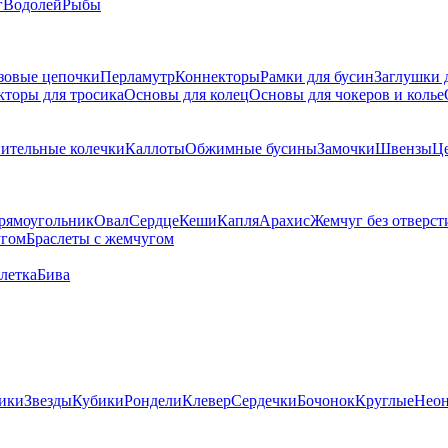
г
Водолей
Рыбы
зовые цепочки
Перламутр
Коннекторы
Рамки для бусин
Заглушки 
кторы для тросика
Основы для колец
Основы для чокеров и колье
ительные колечки
Каллоты
Обжимные бусины
Замочки
Швензы
Ц
рямоугольник
Овал
Сердце
Кеши
Капля
Арахис
Жемчуг без отверст
угом
Браслеты с жемчугом
летка
Бива
ики
Звезды
Кубики
Рондели
Клевер
Сердечки
Бочонок
Круглые
Нео