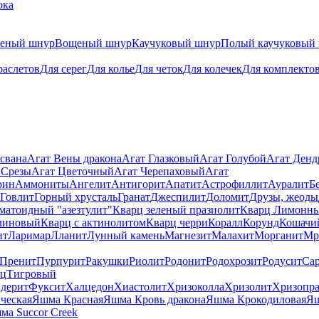
ока
теный шнур
Вощеный шнур
Каучуковый шнур
Полый каучуковый
раслетов
Для серег
Для колье
Для четок
Для колечек
Для комплекто
свана
Агат Вены дракона
Агат Глазковый
Агат Голубой
Агат Ден
 Срезы
Агат Цветочный
Агат Черепаховый
Агат
рин
Аммониты
Ангелит
Антигорит
Апатит
Астрофиллит
Ауралит
Б
Говлит
Горный хрусталь
Гранат
Джеспилит
Доломит
Друзы, жеоды
матоидный "азезтулит"
Кварц зеленый празиолит
Кварц Лимонн
линовый
Кварц с актинолитом
Кварц черри
Коралл
Корунд
Кошачи
ит
Ларимар
Лланит
Лунный камень
Магнезит
Малахит
Морганит
Мр
Пренит
Пурпурит
Ракушки
Риолит
Родонит
Родохрозит
Родусит
Са
рц
Тигровый
дерит
Фуксит
Халцедон
Хиастолит
Хризоколла
Хризолит
Хризопра
ческая
Яшма Красная
Яшма Кровь дракона
Яшма Крокодиловая
Яш
ма Succor Creek