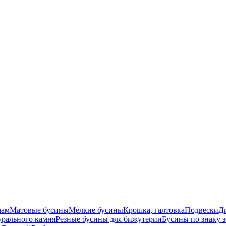
мам
Матовые бусины
Мелкие бусины
Крошка, галтовка
Подвески
Д
урального камня
Резные бусины для бижутерии
Бусины по знаку 