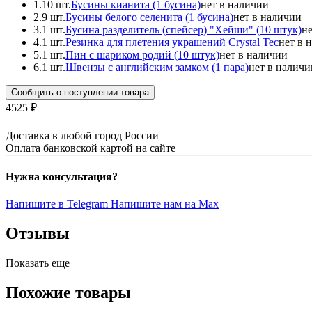
1.
10 шт.
Бусины кианита (1 бусина)
нет в наличии
2.
9 шт.
Бусины белого селенита (1 бусина)
нет в наличии
3.
1 шт.
Бусина разделитель (спейсер) "Хейши" (10 штук)
н
4.
1 шт.
Pезинка для плетения украшений Crystal Tec
нет в 
5.
1 шт.
Пин с шариком родий (10 штук)
нет в наличии
6.
1 шт.
Швензы с английским замком (1 пара)
нет в наличи
Сообщить о поступлении товара
4525 ₽
Доставка в любой город России
Оплата банковской картой на сайте
Нужна консультация?
Напишите в Telegram
Напишите нам на Max
Отзывы
Показать еще
Похожие товары