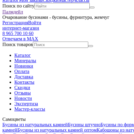
Каталог
Мои заказы
Скидки
Мастер-классы
Поиск по сайту
Палмдейл
Очарование бусинами - бусины, фурнитура, жемчуг
Регистрация
Войти
интернет-магазин
8 965 700 10 60
Отвечаем в MAX
Поиск товаров
Каталог
Минералы
Новинки
Оплата
Доставка
Контакты
Скидки
Отзывы
Новости
Экспертиза
Мастер-классы
Самоцветы
Бусины из натуральных камней
Бусины штучно
Бусины по фор
камней
Бусины из натуральных камней оптом
Кабошоны из нат