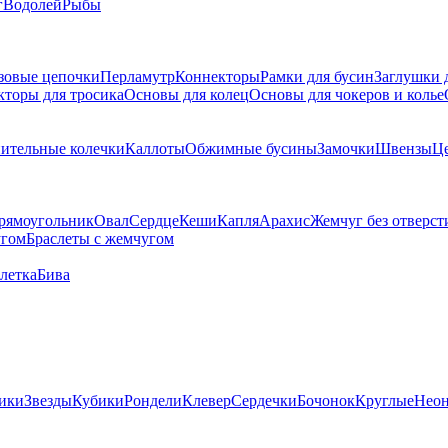
г
Водолей
Рыбы
зовые цепочки
Перламутр
Коннекторы
Рамки для бусин
Заглушки 
кторы для тросика
Основы для колец
Основы для чокеров и колье
ительные колечки
Каллоты
Обжимные бусины
Замочки
Швензы
Ц
рямоугольник
Овал
Сердце
Кеши
Капля
Арахис
Жемчуг без отверст
угом
Браслеты с жемчугом
летка
Бива
ики
Звезды
Кубики
Рондели
Клевер
Сердечки
Бочонок
Круглые
Нео