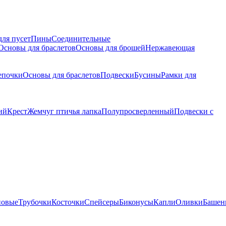
для пусет
Пины
Соединительные
Основы для браслетов
Основы для брошей
Нержавеющая
епочки
Основы для браслетов
Подвески
Бусины
Рамки для
ий
Крест
Жемчуг птичья лапка
Полупросверленный
Подвески с
новые
Трубочки
Косточки
Спейсеры
Биконусы
Капли
Оливки
Башен