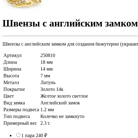
Швензы c английcким замкoм 
Швензы с английским замком для создания бижутерии (украшений
Артикул
250810
Длина
18 мм
Ширина
14 мм
Высота
7 мм
Металл
Латунь
Покрытие
Золото 14к
Цвет
Желтое золото светлое
Вид замка
Английский замок
Размеры подвеса
1.2 мм
Тип подвеса
Колечко не замкнуто
Примерный вес
2.3
г.
1 пара
240 ₽