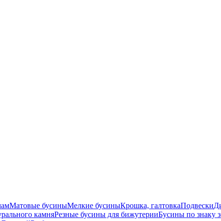
мам
Матовые бусины
Мелкие бусины
Крошка, галтовка
Подвески
Д
урального камня
Резные бусины для бижутерии
Бусины по знаку 