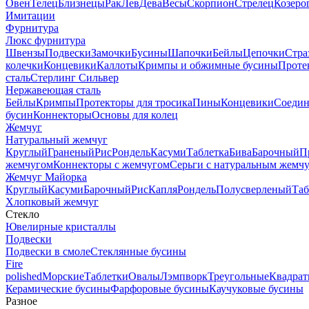
Овен
Телец
Близнецы
Рак
Лев
Дева
Весы
Скорпион
Стрелец
Козеро
Имитации
Фурнитура
Люкс фурнитура
Швензы
Подвески
Замочки
Бусины
Шапочки
Бейлы
Цепочки
Стра
колечки
Концевики
Каллоты
Кримпы и обжимные бусины
Проте
сталь
Стерлинг Сильвер
Нержавеющая сталь
Бейлы
Кримпы
Протекторы для тросика
Пины
Концевики
Соедин
бусин
Коннекторы
Основы для колец
Жемчуг
Натуральный жемчуг
Круглый
Граненый
Рис
Рондель
Касуми
Таблетка
Бива
Барочный
П
жемчугом
Коннекторы с жемчугом
Серьги с натуральным жемч
Жемчуг Майорка
Круглый
Касуми
Барочный
Рис
Капля
Рондель
Полусверленый
Таб
Хлопковый жемчуг
Стекло
Ювелирные кристаллы
Подвески
Подвески в смоле
Стеклянные бусины
Fire
polished
Морские
Таблетки
Овалы
Лэмпворк
Треугольные
Квадрат
Керамические бусины
Фарфоровые бусины
Каучуковые бусины
Разное