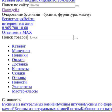
Каталог
Мои заказы
Скидки
Мастер-классы
Поиск по сайту
Палмдейл
Очарование бусинами - бусины, фурнитура, жемчуг
Регистрация
Войти
интернет-магазин
8 965 700 10 60
Отвечаем в MAX
Поиск товаров
Каталог
Минералы
Новинки
Оплата
Доставка
Контакты
Скидки
Отзывы
Новости
Экспертиза
Мастер-классы
Самоцветы
Бусины из натуральных камней
Бусины штучно
Бусины по фор
камней
Бусины из натуральных камней оптом
Кабошоны из нат