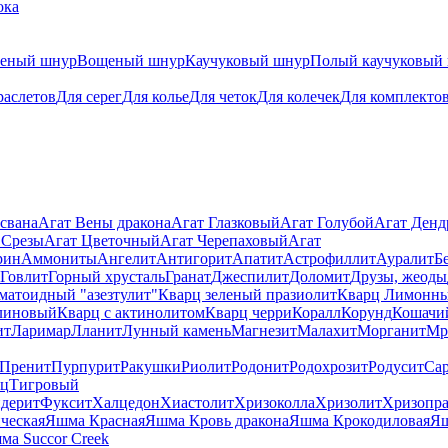
ока
теный шнур
Вощеный шнур
Каучуковый шнур
Полый каучуковый
раслетов
Для серег
Для колье
Для четок
Для колечек
Для комплекто
свана
Агат Вены дракона
Агат Глазковый
Агат Голубой
Агат Ден
 Срезы
Агат Цветочный
Агат Черепаховый
Агат
рин
Аммониты
Ангелит
Антигорит
Апатит
Астрофиллит
Ауралит
Б
Говлит
Горный хрусталь
Гранат
Джеспилит
Доломит
Друзы, жеоды
матоидный "азезтулит"
Кварц зеленый празиолит
Кварц Лимонн
линовый
Кварц с актинолитом
Кварц черри
Коралл
Корунд
Кошачи
ит
Ларимар
Лланит
Лунный камень
Магнезит
Малахит
Морганит
Мр
Пренит
Пурпурит
Ракушки
Риолит
Родонит
Родохрозит
Родусит
Са
рц
Тигровый
дерит
Фуксит
Халцедон
Хиастолит
Хризоколла
Хризолит
Хризопра
ческая
Яшма Красная
Яшма Кровь дракона
Яшма Крокодиловая
Яш
ма Succor Creek