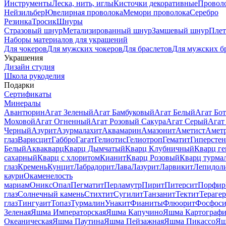
Инструменты
Леска, нить, иглы
Кисточки декоративные
Провол
Нейзильбер
Ювелирная проволока
Мемори проволока
Серебро
Резинка
Тросик
Шнуры
Стразовый шнур
Метализированный шнур
Замшевый шнур
Пле
Наборы материалов для украшений
Для чокеров
Для мужских чокеров
Для браслетов
Для мужских б
Украшения
Дизайн студия
Школа рукоделия
Подарки
Сертификаты
Минералы
Авантюрин
Агат Зеленый
Агат Бамбуковый
Агат Белый
Агат Бот
Моховой
Агат Огненный
Агат Розовый Сакура
Агат Серый
Агат
Черный
Азурит
Азурмалахит
Аквамарин
Амазонит
Аметист
Амет
глаз
Варисцит
Габбро
Гагат
Гелиотис
Гелиотроп
Гематит
Гиперстен
Белый
Аквакварц
Кварц Дымчатый
Кварц Клубничный
Кварц ге
сахарный
Кварц с хлоритом
Кианит
Кварц Розовый
Кварц турма
глаз
Кремень
Кунцит
Лабрадорит
Лава
Лазурит
Ларвикит
Лепидол
каури
Окаменелость
мариам
Оникс
Опал
Пегматит
Перламутр
Пирит
Питерсит
Порфир
глаз
Солнечный камень
Стихтит
Сугилит
Танзанит
Тектит
Тераге
глаз
Тингуаит
Топаз
Турмалин
Унакит
Фианиты
Флюорит
Фосфоси
Зеленая
Яшма Императорская
Яшма Капучино
Яшма Картографи
Океаническая
Яшма Паутина
Яшма Пейзажная
Яшма Пикассо
Яш