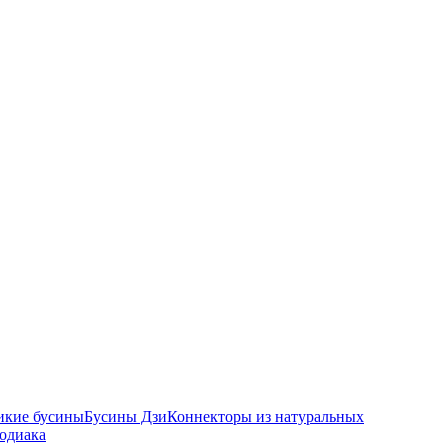
икие бусины
Бусины Дзи
Коннекторы из натуральных
зодиака