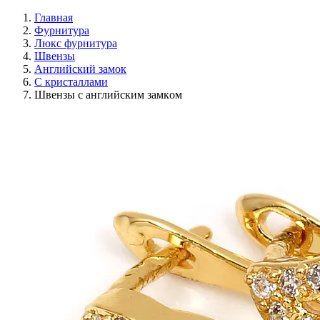
Главная
Фурнитура
Люкс фурнитура
Швензы
Английский замок
С кристаллами
Швензы c английcким замкoм