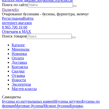
Каталог
Мои заказы
Скидки
Мастер-классы
Поиск по сайту
Палмдейл
Очарование бусинами - бусины, фурнитура, жемчуг
Регистрация
Войти
интернет-магазин
8 965 700 10 60
Отвечаем в MAX
Поиск товаров
Каталог
Минералы
Новинки
Оплата
Доставка
Контакты
Скидки
Отзывы
Новости
Экспертиза
Мастер-классы
Самоцветы
Бусины из натуральных камней
Бусины штучно
Бусины по
формам
Матовые бусины
Мелкие бусины
Крошка,