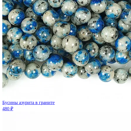
Бусины азурита в граните
480 ₽