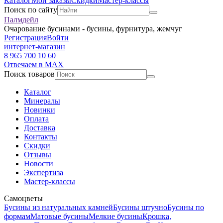
Каталог
Мои заказы
Скидки
Мастер-классы
Поиск по сайту
Палмдейл
Очарование бусинами - бусины, фурнитура, жемчуг
Регистрация
Войти
интернет-магазин
8 965 700 10 60
Отвечаем в MAX
Поиск товаров
Каталог
Минералы
Новинки
Оплата
Доставка
Контакты
Скидки
Отзывы
Новости
Экспертиза
Мастер-классы
Самоцветы
Бусины из натуральных камней
Бусины штучно
Бусины по
формам
Матовые бусины
Мелкие бусины
Крошка,