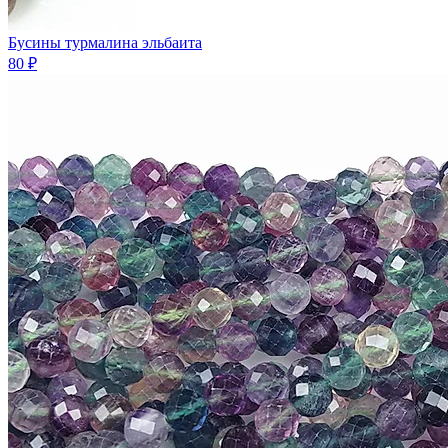
Бусины турмалина эльбаита
80 ₽