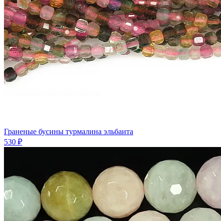
Граненые бусины турмалина эльбаита
530 ₽