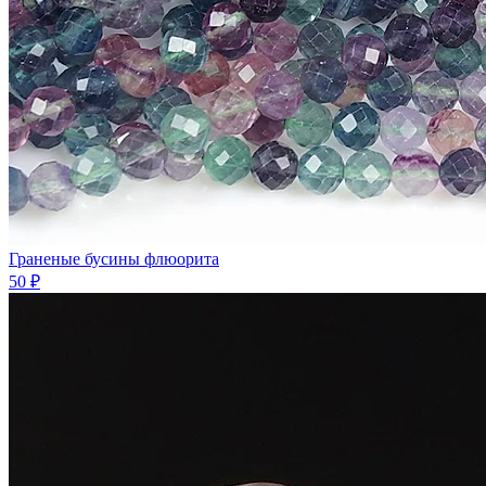
Граненые бусины флюорита
50 ₽