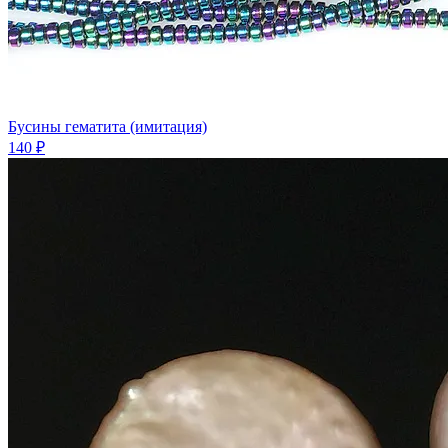
Бусины гематита (имитация)
140 ₽