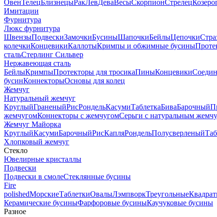
Овен
Телец
Близнецы
Рак
Лев
Дева
Весы
Скорпион
Стрелец
Козеро
Имитации
Фурнитура
Люкс фурнитура
Швензы
Подвески
Замочки
Бусины
Шапочки
Бейлы
Цепочки
Стра
колечки
Концевики
Каллоты
Кримпы и обжимные бусины
Проте
сталь
Стерлинг Сильвер
Нержавеющая сталь
Бейлы
Кримпы
Протекторы для тросика
Пины
Концевики
Соедин
бусин
Коннекторы
Основы для колец
Жемчуг
Натуральный жемчуг
Круглый
Граненый
Рис
Рондель
Касуми
Таблетка
Бива
Барочный
П
жемчугом
Коннекторы с жемчугом
Серьги с натуральным жемч
Жемчуг Майорка
Круглый
Касуми
Барочный
Рис
Капля
Рондель
Полусверленый
Таб
Хлопковый жемчуг
Стекло
Ювелирные кристаллы
Подвески
Подвески в смоле
Стеклянные бусины
Fire
polished
Морские
Таблетки
Овалы
Лэмпворк
Треугольные
Квадрат
Керамические бусины
Фарфоровые бусины
Каучуковые бусины
Разное