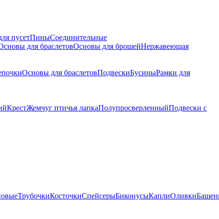
для пусет
Пины
Соединительные
Основы для браслетов
Основы для брошей
Нержавеющая
епочки
Основы для браслетов
Подвески
Бусины
Рамки для
ий
Крест
Жемчуг птичья лапка
Полупросверленный
Подвески с
новые
Трубочки
Косточки
Спейсеры
Биконусы
Капли
Оливки
Башен