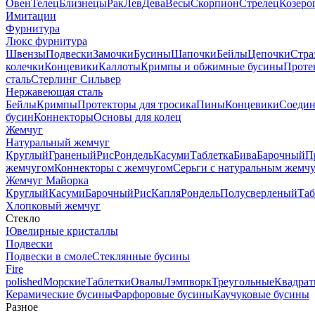
Овен
Телец
Близнецы
Рак
Лев
Дева
Весы
Скорпион
Стрелец
Козеро
Имитации
Фурнитура
Люкс фурнитура
Швензы
Подвески
Замочки
Бусины
Шапочки
Бейлы
Цепочки
Стра
колечки
Концевики
Каллоты
Кримпы и обжимные бусины
Проте
сталь
Стерлинг Сильвер
Нержавеющая сталь
Бейлы
Кримпы
Протекторы для тросика
Пины
Концевики
Соедин
бусин
Коннекторы
Основы для колец
Жемчуг
Натуральный жемчуг
Круглый
Граненый
Рис
Рондель
Касуми
Таблетка
Бива
Барочный
П
жемчугом
Коннекторы с жемчугом
Серьги с натуральным жемч
Жемчуг Майорка
Круглый
Касуми
Барочный
Рис
Капля
Рондель
Полусверленый
Таб
Хлопковый жемчуг
Стекло
Ювелирные кристаллы
Подвески
Подвески в смоле
Стеклянные бусины
Fire
polished
Морские
Таблетки
Овалы
Лэмпворк
Треугольные
Квадрат
Керамические бусины
Фарфоровые бусины
Каучуковые бусины
Разное