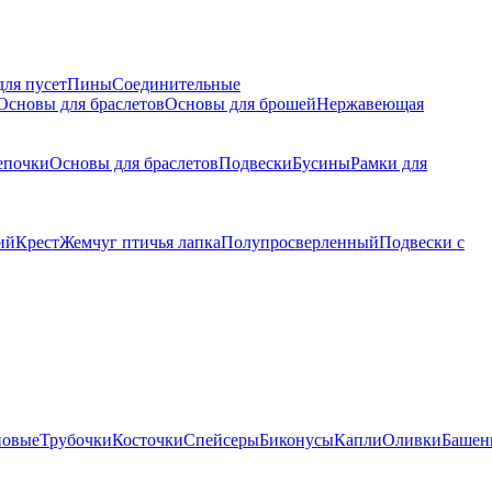
для пусет
Пины
Соединительные
Основы для браслетов
Основы для брошей
Нержавеющая
епочки
Основы для браслетов
Подвески
Бусины
Рамки для
ий
Крест
Жемчуг птичья лапка
Полупросверленный
Подвески с
новые
Трубочки
Косточки
Спейсеры
Биконусы
Капли
Оливки
Башен