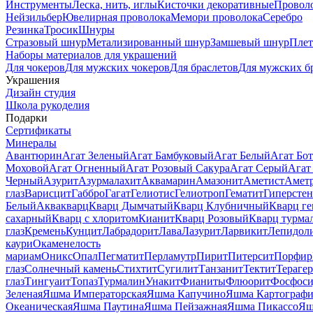
Инструменты
Леска, нить, иглы
Кисточки декоративные
Провол
Нейзильбер
Ювелирная проволока
Мемори проволока
Серебро
Резинка
Тросик
Шнуры
Стразовый шнур
Метализированный шнур
Замшевый шнур
Пле
Наборы материалов для украшений
Для чокеров
Для мужских чокеров
Для браслетов
Для мужских б
Украшения
Дизайн студия
Школа рукоделия
Подарки
Сертификаты
Минералы
Авантюрин
Агат Зеленый
Агат Бамбуковый
Агат Белый
Агат Бот
Моховой
Агат Огненный
Агат Розовый Сакура
Агат Серый
Агат
Черный
Азурит
Азурмалахит
Аквамарин
Амазонит
Аметист
Амет
глаз
Варисцит
Габбро
Гагат
Гелиотис
Гелиотроп
Гематит
Гиперстен
Белый
Аквакварц
Кварц Дымчатый
Кварц Клубничный
Кварц ге
сахарный
Кварц с хлоритом
Кианит
Кварц Розовый
Кварц турма
глаз
Кремень
Кунцит
Лабрадорит
Лава
Лазурит
Ларвикит
Лепидол
каури
Окаменелость
мариам
Оникс
Опал
Пегматит
Перламутр
Пирит
Питерсит
Порфир
глаз
Солнечный камень
Стихтит
Сугилит
Танзанит
Тектит
Тераге
глаз
Тингуаит
Топаз
Турмалин
Унакит
Фианиты
Флюорит
Фосфоси
Зеленая
Яшма Императорская
Яшма Капучино
Яшма Картографи
Океаническая
Яшма Паутина
Яшма Пейзажная
Яшма Пикассо
Яш