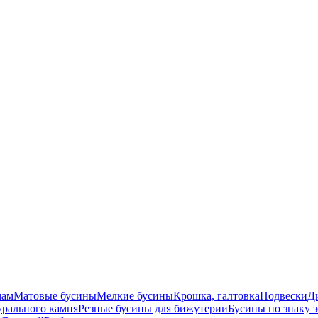
мам
Матовые бусины
Мелкие бусины
Крошка, галтовка
Подвески
Д
урального камня
Резные бусины для бижутерии
Бусины по знаку 