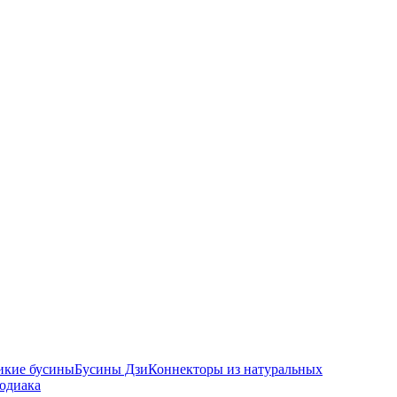
икие бусины
Бусины Дзи
Коннекторы из натуральных
зодиака