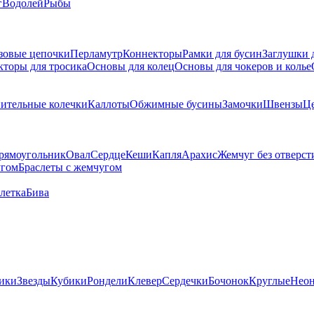
г
Водолей
Рыбы
зовые цепочки
Перламутр
Коннекторы
Рамки для бусин
Заглушки 
кторы для тросика
Основы для колец
Основы для чокеров и колье
ительные колечки
Каллоты
Обжимные бусины
Замочки
Швензы
Ц
рямоугольник
Овал
Сердце
Кеши
Капля
Арахис
Жемчуг без отверст
угом
Браслеты с жемчугом
летка
Бива
ики
Звезды
Кубики
Рондели
Клевер
Сердечки
Бочонок
Круглые
Нео