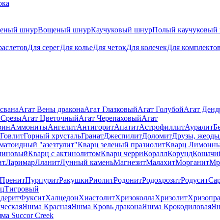
ока
теный шнур
Вощеный шнур
Каучуковый шнур
Полый каучуковый
раслетов
Для серег
Для колье
Для четок
Для колечек
Для комплекто
свана
Агат Вены дракона
Агат Глазковый
Агат Голубой
Агат Ден
 Срезы
Агат Цветочный
Агат Черепаховый
Агат
рин
Аммониты
Ангелит
Антигорит
Апатит
Астрофиллит
Ауралит
Б
Говлит
Горный хрусталь
Гранат
Джеспилит
Доломит
Друзы, жеоды
матоидный "азезтулит"
Кварц зеленый празиолит
Кварц Лимонн
линовый
Кварц с актинолитом
Кварц черри
Коралл
Корунд
Кошачи
ит
Ларимар
Лланит
Лунный камень
Магнезит
Малахит
Морганит
Мр
Пренит
Пурпурит
Ракушки
Риолит
Родонит
Родохрозит
Родусит
Са
рц
Тигровый
дерит
Фуксит
Халцедон
Хиастолит
Хризоколла
Хризолит
Хризопра
ческая
Яшма Красная
Яшма Кровь дракона
Яшма Крокодиловая
Яш
ма Succor Creek