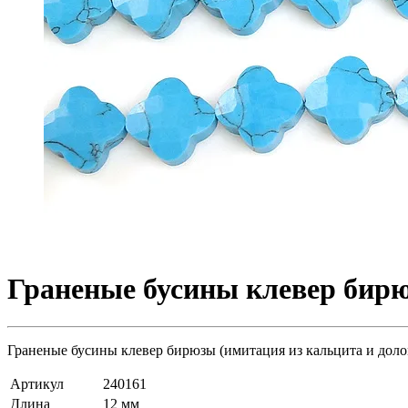
Граненые бусины клевер бирю
Граненые бусины клевер бирюзы (имитация из кальцита и долом
Артикул
240161
Длина
12 мм