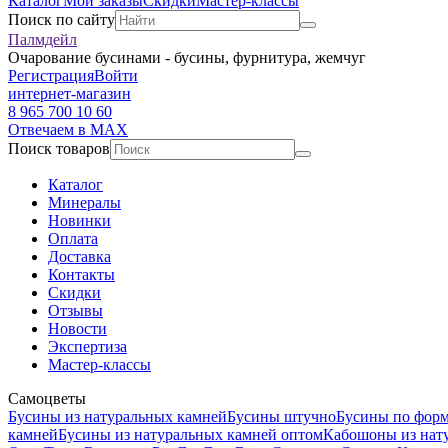
Каталог
Мои заказы
Скидки
Мастер-классы
Поиск по сайту
Палмдейл
Очарование бусинами - бусины, фурнитура, жемчуг
Регистрация
Войти
интернет-магазин
8 965 700 10 60
Отвечаем в MAX
Поиск товаров
Каталог
Минералы
Новинки
Оплата
Доставка
Контакты
Скидки
Отзывы
Новости
Экспертиза
Мастер-классы
Самоцветы
Бусины из натуральных камней
Бусины штучно
Бусины по фор
камней
Бусины из натуральных камней оптом
Кабошоны из нат