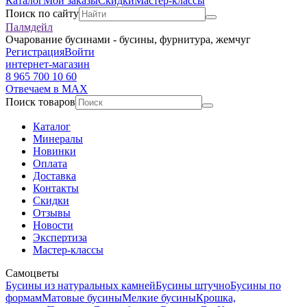
Каталог
Мои заказы
Скидки
Мастер-классы
Поиск по сайту
Палмдейл
Очарование бусинами - бусины, фурнитура, жемчуг
Регистрация
Войти
интернет-магазин
8 965 700 10 60
Отвечаем в MAX
Поиск товаров
Каталог
Минералы
Новинки
Оплата
Доставка
Контакты
Скидки
Отзывы
Новости
Экспертиза
Мастер-классы
Самоцветы
Бусины из натуральных камней
Бусины штучно
Бусины по
формам
Матовые бусины
Мелкие бусины
Крошка,