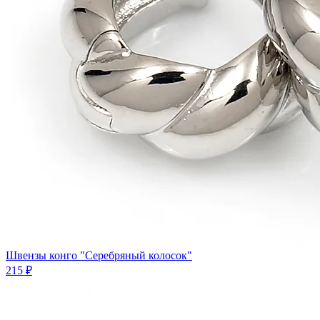
Швензы конго "Серебряный колосок"
215 ₽