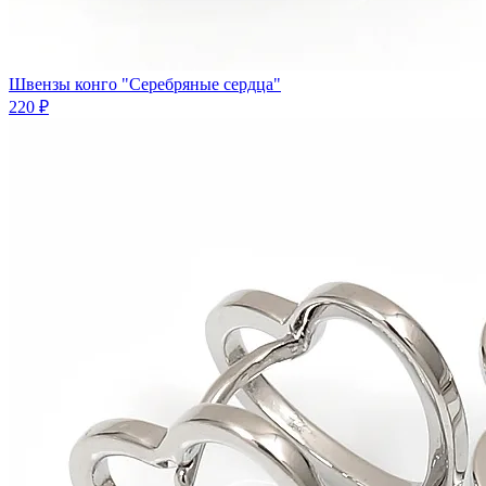
Швензы конго "Серебряные сердца"
220 ₽