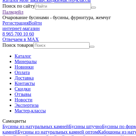
Каталог
Мои заказы
Скидки
Мастер-классы
Поиск по сайту
Палмдейл
Очарование бусинами - бусины, фурнитура, жемчуг
Регистрация
Войти
интернет-магазин
8 965 700 10 60
Отвечаем в MAX
Поиск товаров
Каталог
Минералы
Новинки
Оплата
Доставка
Контакты
Скидки
Отзывы
Новости
Экспертиза
Мастер-классы
Самоцветы
Бусины из натуральных камней
Бусины штучно
Бусины по фор
камней
Бусины из натуральных камней оптом
Кабошоны из нат