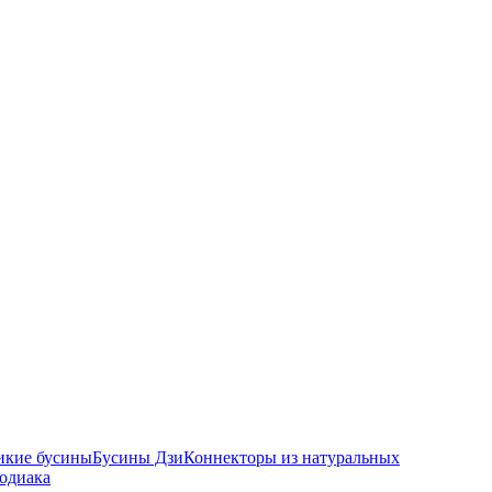
икие бусины
Бусины Дзи
Коннекторы из натуральных
зодиака