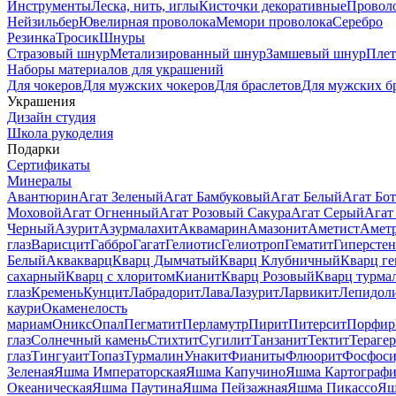
Инструменты
Леска, нить, иглы
Кисточки декоративные
Провол
Нейзильбер
Ювелирная проволока
Мемори проволока
Серебро
Резинка
Тросик
Шнуры
Стразовый шнур
Метализированный шнур
Замшевый шнур
Пле
Наборы материалов для украшений
Для чокеров
Для мужских чокеров
Для браслетов
Для мужских б
Украшения
Дизайн студия
Школа рукоделия
Подарки
Сертификаты
Минералы
Авантюрин
Агат Зеленый
Агат Бамбуковый
Агат Белый
Агат Бот
Моховой
Агат Огненный
Агат Розовый Сакура
Агат Серый
Агат
Черный
Азурит
Азурмалахит
Аквамарин
Амазонит
Аметист
Амет
глаз
Варисцит
Габбро
Гагат
Гелиотис
Гелиотроп
Гематит
Гиперстен
Белый
Аквакварц
Кварц Дымчатый
Кварц Клубничный
Кварц ге
сахарный
Кварц с хлоритом
Кианит
Кварц Розовый
Кварц турма
глаз
Кремень
Кунцит
Лабрадорит
Лава
Лазурит
Ларвикит
Лепидол
каури
Окаменелость
мариам
Оникс
Опал
Пегматит
Перламутр
Пирит
Питерсит
Порфир
глаз
Солнечный камень
Стихтит
Сугилит
Танзанит
Тектит
Тераге
глаз
Тингуаит
Топаз
Турмалин
Унакит
Фианиты
Флюорит
Фосфоси
Зеленая
Яшма Императорская
Яшма Капучино
Яшма Картографи
Океаническая
Яшма Паутина
Яшма Пейзажная
Яшма Пикассо
Яш