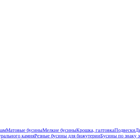
мам
Матовые бусины
Мелкие бусины
Крошка, галтовка
Подвески
Д
урального камня
Резные бусины для бижутерии
Бусины по знаку 