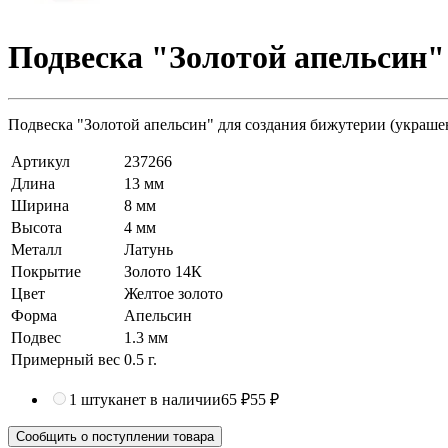
Подвеска "Золотой апельсин" 
Подвеска "Золотой апельсин" для создания бижутерии (украшен
Артикул
237266
Длина
13 мм
Ширина
8 мм
Высота
4 мм
Металл
Латунь
Покрытие
Золото 14К
Цвет
Желтое золото
Форма
Апельсин
Подвес
1.3 мм
Примерный вес
0.5
г.
1 штука
нет в наличии
65 ₽
55 ₽
Сообщить о поступлении товара