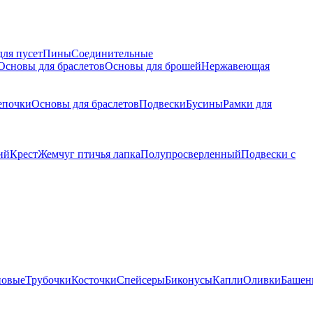
для пусет
Пины
Соединительные
Основы для браслетов
Основы для брошей
Нержавеющая
епочки
Основы для браслетов
Подвески
Бусины
Рамки для
ий
Крест
Жемчуг птичья лапка
Полупросверленный
Подвески с
новые
Трубочки
Косточки
Спейсеры
Биконусы
Капли
Оливки
Башен