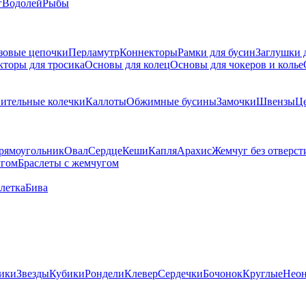
г
Водолей
Рыбы
зовые цепочки
Перламутр
Коннекторы
Рамки для бусин
Заглушки 
кторы для тросика
Основы для колец
Основы для чокеров и колье
ительные колечки
Каллоты
Обжимные бусины
Замочки
Швензы
Ц
рямоугольник
Овал
Сердце
Кеши
Капля
Арахис
Жемчуг без отверст
угом
Браслеты с жемчугом
летка
Бива
ики
Звезды
Кубики
Рондели
Клевер
Сердечки
Бочонок
Круглые
Нео