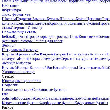
Овен
Телец
Близнецы
Рак
Лев
Дева
Весы
Скорпион
Стрелец
Козеро
Имитации
Фурнитура
Люкс фурнитура
Швензы
Подвески
Замочки
Бусины
Шапочки
Бейлы
Цепочки
Стра
колечки
Концевики
Каллоты
Кримпы и обжимные бусины
Проте
сталь
Стерлинг Сильвер
Нержавеющая сталь
Бейлы
Кримпы
Протекторы для тросика
Пины
Концевики
Соедин
бусин
Коннекторы
Основы для колец
Жемчуг
Натуральный жемчуг
Круглый
Граненый
Рис
Рондель
Касуми
Таблетка
Бива
Барочный
П
жемчугом
Коннекторы с жемчугом
Серьги с натуральным жемч
Жемчуг Майорка
Круглый
Касуми
Барочный
Рис
Капля
Рондель
Полусверленый
Таб
Хлопковый жемчуг
Стекло
Ювелирные кристаллы
Подвески
Подвески в смоле
Стеклянные бусины
Fire
polished
Морские
Таблетки
Овалы
Лэмпворк
Треугольные
Квадрат
Керамические бусины
Фарфоровые бусины
Каучуковые бусины
Разное