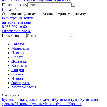
Каталог
Мои заказы
Скидки
Мастер-классы
Поиск по сайту
Палмдейл
Очарование бусинами - бусины, фурнитура, жемчуг
Регистрация
Войти
интернет-магазин
8 965 700 10 60
Отвечаем в MAX
Поиск товаров
Каталог
Минералы
Новинки
Оплата
Доставка
Контакты
Скидки
Отзывы
Новости
Экспертиза
Мастер-классы
Самоцветы
Бусины из натуральных камней
Бусины штучно
Бусины по
формам
Матовые бусины
Мелкие бусины
Крошка,