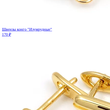
Швензы конго "Изумрудные"
170 ₽