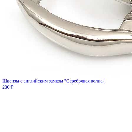
Швензы с английским замком "Серебряная волна"
230 ₽