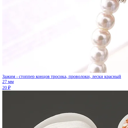
Зажим - стоппер концов тросика, проволоки, лески красный
27 мм
20 ₽