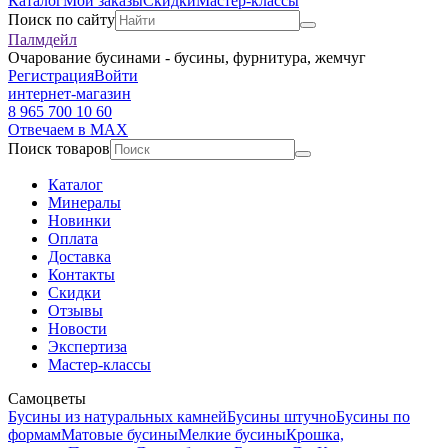
Каталог
Мои заказы
Скидки
Мастер-классы
Поиск по сайту
Палмдейл
Очарование бусинами - бусины, фурнитура, жемчуг
Регистрация
Войти
интернет-магазин
8 965 700 10 60
Отвечаем в MAX
Поиск товаров
Каталог
Минералы
Новинки
Оплата
Доставка
Контакты
Скидки
Отзывы
Новости
Экспертиза
Мастер-классы
Самоцветы
Бусины из натуральных камней
Бусины штучно
Бусины по
формам
Матовые бусины
Мелкие бусины
Крошка,