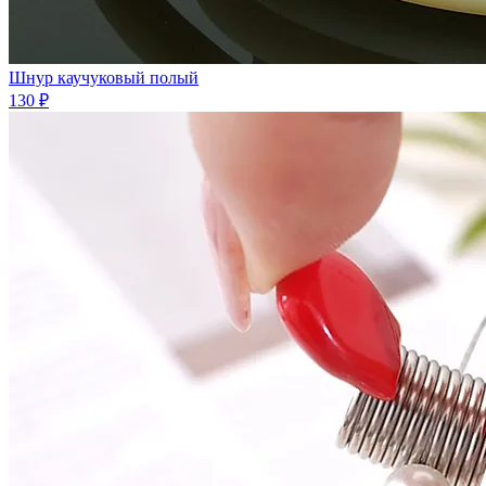
Шнур каучуковый полый
130 ₽