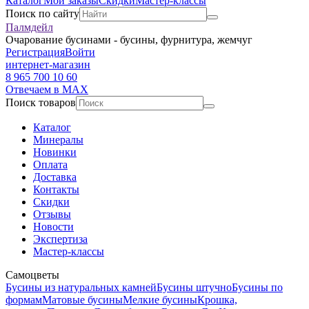
Каталог
Мои заказы
Скидки
Мастер-классы
Поиск по сайту
Палмдейл
Очарование бусинами - бусины, фурнитура, жемчуг
Регистрация
Войти
интернет-магазин
8 965 700 10 60
Отвечаем в MAX
Поиск товаров
Каталог
Минералы
Новинки
Оплата
Доставка
Контакты
Скидки
Отзывы
Новости
Экспертиза
Мастер-классы
Самоцветы
Бусины из натуральных камней
Бусины штучно
Бусины по
формам
Матовые бусины
Мелкие бусины
Крошка,