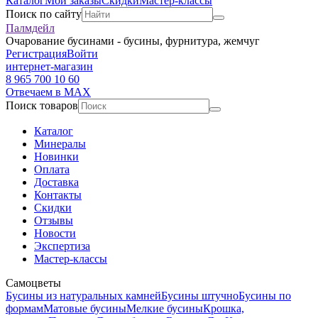
Каталог
Мои заказы
Скидки
Мастер-классы
Поиск по сайту
Палмдейл
Очарование бусинами - бусины, фурнитура, жемчуг
Регистрация
Войти
интернет-магазин
8 965 700 10 60
Отвечаем в MAX
Поиск товаров
Каталог
Минералы
Новинки
Оплата
Доставка
Контакты
Скидки
Отзывы
Новости
Экспертиза
Мастер-классы
Самоцветы
Бусины из натуральных камней
Бусины штучно
Бусины по
формам
Матовые бусины
Мелкие бусины
Крошка,