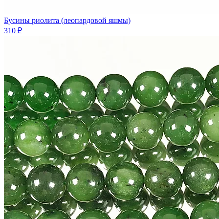
Бусины риолита (леопардовой яшмы)
310 ₽