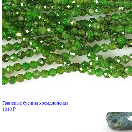
Граненые бусины хромдиопсида
1010 ₽