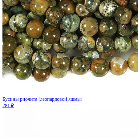
Бусины риолита (леопардовой яшмы)
281 ₽