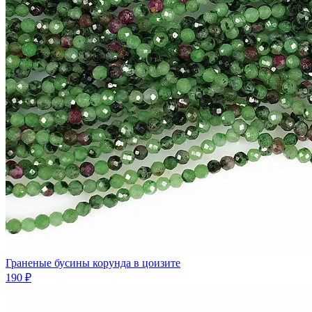
Граненые бусины корунда в цоизите
190 ₽