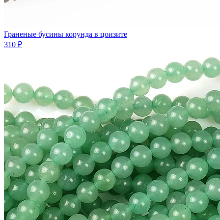
Граненые бусины корунда в цоизите
310 ₽