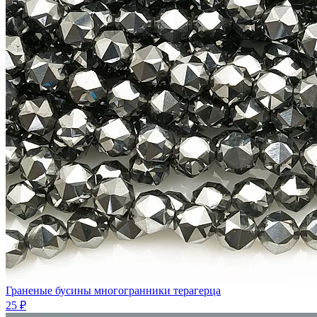
Граненые бусины многогранники терагерца
25 ₽