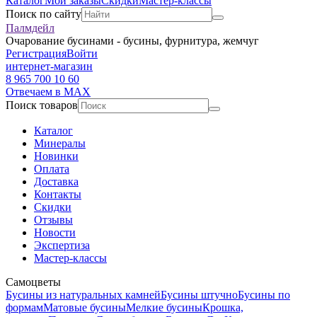
Каталог
Мои заказы
Скидки
Мастер-классы
Поиск по сайту
Палмдейл
Очарование бусинами - бусины, фурнитура, жемчуг
Регистрация
Войти
интернет-магазин
8 965 700 10 60
Отвечаем в MAX
Поиск товаров
Каталог
Минералы
Новинки
Оплата
Доставка
Контакты
Скидки
Отзывы
Новости
Экспертиза
Мастер-классы
Самоцветы
Бусины из натуральных камней
Бусины штучно
Бусины по
формам
Матовые бусины
Мелкие бусины
Крошка,