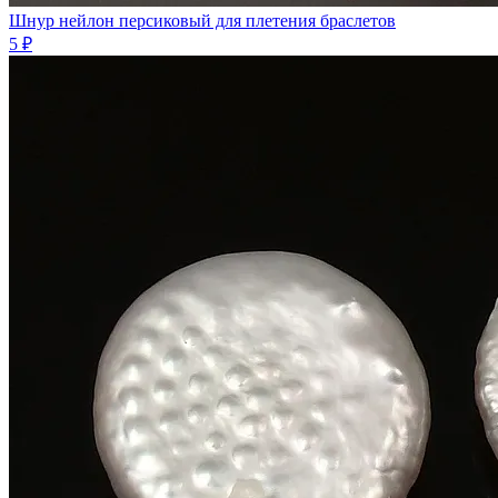
Шнур нейлон персиковый для плетения браслетов
5 ₽