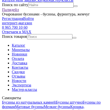
Каталог
Мои заказы
Скидки
Мастер-классы
Поиск по сайту
Палмдейл
Очарование бусинами - бусины, фурнитура, жемчуг
Регистрация
Войти
интернет-магазин
8 965 700 10 60
Отвечаем в MAX
Поиск товаров
Каталог
Минералы
Новинки
Оплата
Доставка
Контакты
Скидки
Отзывы
Новости
Экспертиза
Мастер-классы
Самоцветы
Бусины из натуральных камней
Бусины штучно
Бусины по
формам
Матовые бусины
Мелкие бусины
Крошка,