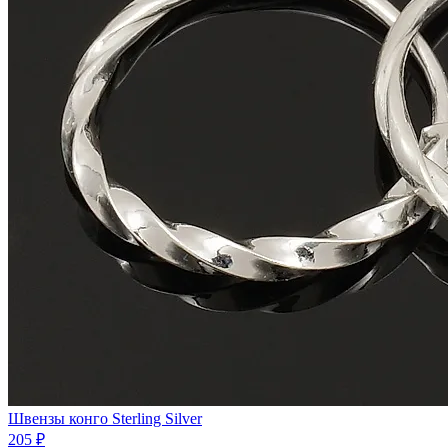
Швeнзы конго Sterling Silver
205 ₽