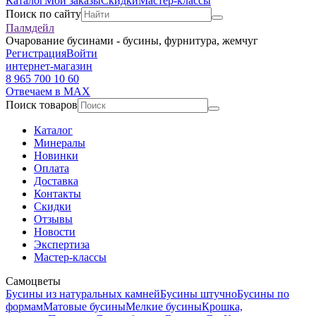
Каталог
Мои заказы
Скидки
Мастер-классы
Поиск по сайту
Палмдейл
Очарование бусинами - бусины, фурнитура, жемчуг
Регистрация
Войти
интернет-магазин
8 965 700 10 60
Отвечаем в MAX
Поиск товаров
Каталог
Минералы
Новинки
Оплата
Доставка
Контакты
Скидки
Отзывы
Новости
Экспертиза
Мастер-классы
Самоцветы
Бусины из натуральных камней
Бусины штучно
Бусины по
формам
Матовые бусины
Мелкие бусины
Крошка,