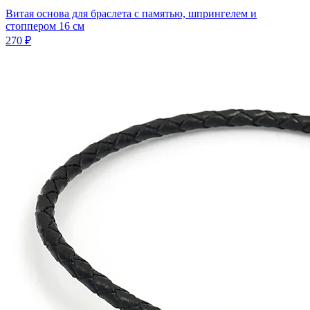
Витая основа для браслета с памятью, шпрингелем и
стоппером 16 см
270 ₽