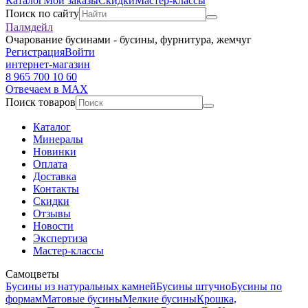
Каталог
Мои заказы
Скидки
Мастер-классы
Поиск по сайту
Палмдейл
Очарование бусинами - бусины, фурнитура, жемчуг
Регистрация
Войти
интернет-магазин
8 965 700 10 60
Отвечаем в MAX
Поиск товаров
Каталог
Минералы
Новинки
Оплата
Доставка
Контакты
Скидки
Отзывы
Новости
Экспертиза
Мастер-классы
Самоцветы
Бусины из натуральных камней
Бусины штучно
Бусины по
формам
Матовые бусины
Мелкие бусины
Крошка,