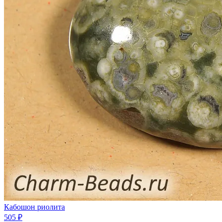
Кабошон риолита
505 ₽