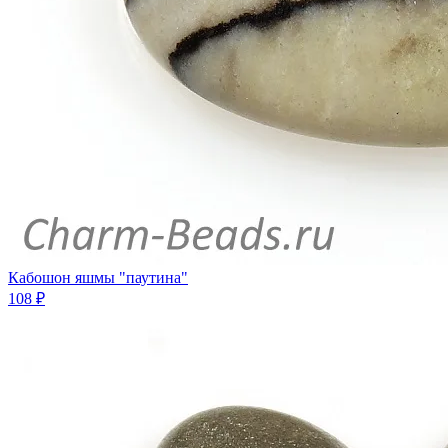
Кабошон яшмы "паутина"
108 ₽