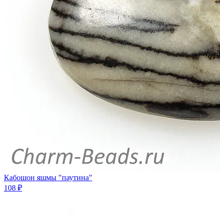
Кабошон яшмы "паутина"
108 ₽