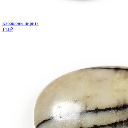
Кабошоны пирита
143 ₽