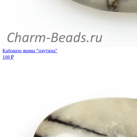
Кабошон яшмы "паутина"
108 ₽