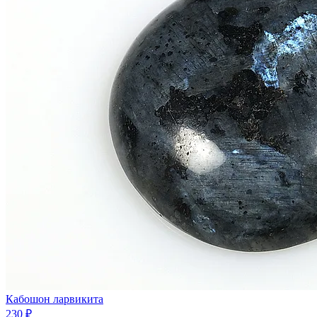
Кабошон ларвикита
230 ₽