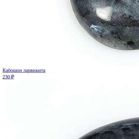
Кабошон ларвикита
230 ₽