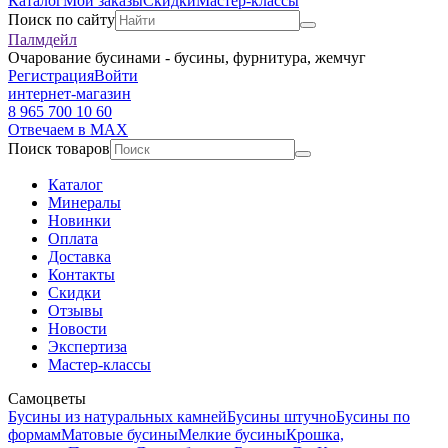
Каталог
Мои заказы
Скидки
Мастер-классы
Поиск по сайту
Палмдейл
Очарование бусинами - бусины, фурнитура, жемчуг
Регистрация
Войти
интернет-магазин
8 965 700 10 60
Отвечаем в MAX
Поиск товаров
Каталог
Минералы
Новинки
Оплата
Доставка
Контакты
Скидки
Отзывы
Новости
Экспертиза
Мастер-классы
Самоцветы
Бусины из натуральных камней
Бусины штучно
Бусины по
формам
Матовые бусины
Мелкие бусины
Крошка,