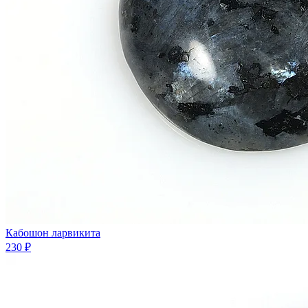
Кабошон ларвикита
230 ₽