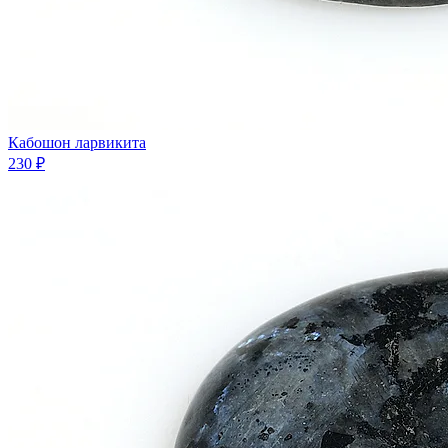
Кабошон ларвикита
230 ₽