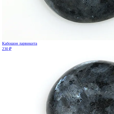
Кабошон ларвикита
230 ₽