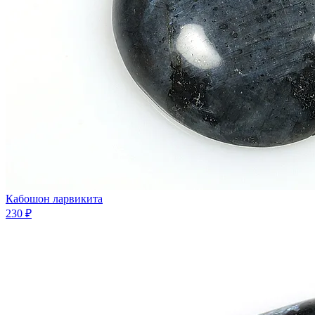
Кабошон ларвикита
230 ₽