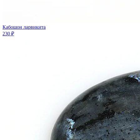
Кабошон ларвикита
230 ₽