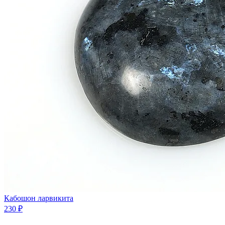
Кабошон ларвикита
230 ₽