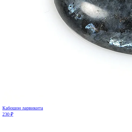
Кабошон ларвикита
230 ₽