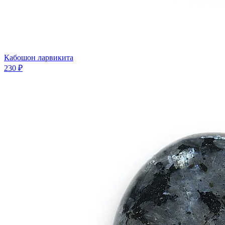
Кабошон ларвикита
230 ₽