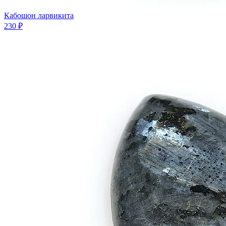
Кабошон ларвикита
230 ₽