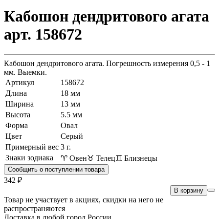
Кабошон дендритового агата
арт. 158672
Кабошон дендритового агата. Погрешность измерения 0,5 - 1
мм. Выемки.
Артикул
158672
Длина
18 мм
Ширина
13 мм
Высота
5.5 мм
Форма
Овал
Цвет
Серый
Примерный вес
3
г.
Знаки зодиака
♈ Овен
♉ Телец
♊ Близнецы
Сообщить о поступлении товара
342 ₽
В корзину
Товар не участвует в акциях, скидки на него не
распространяются
Доставка в любой город России