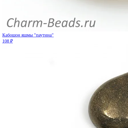
Кабошон яшмы "паутина"
108 ₽