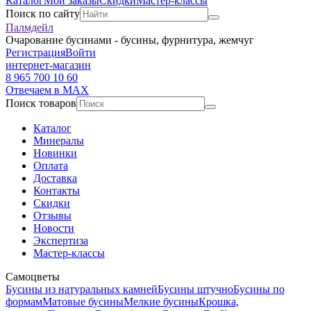
Каталог
Мои заказы
Скидки
Мастер-классы
Поиск по сайту
Палмдейл
Очарование бусинами - бусины, фурнитура, жемчуг
Регистрация
Войти
интернет-магазин
8 965 700 10 60
Отвечаем в MAX
Поиск товаров
Каталог
Минералы
Новинки
Оплата
Доставка
Контакты
Скидки
Отзывы
Новости
Экспертиза
Мастер-классы
Самоцветы
Бусины из натуральных камней
Бусины штучно
Бусины по
формам
Матовые бусины
Мелкие бусины
Крошка,