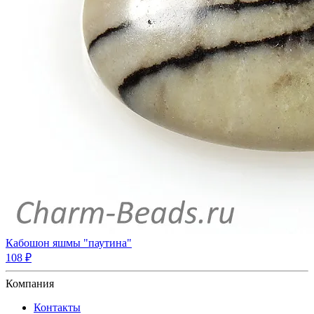
Кабошон яшмы "паутина"
108 ₽
Компания
Контакты