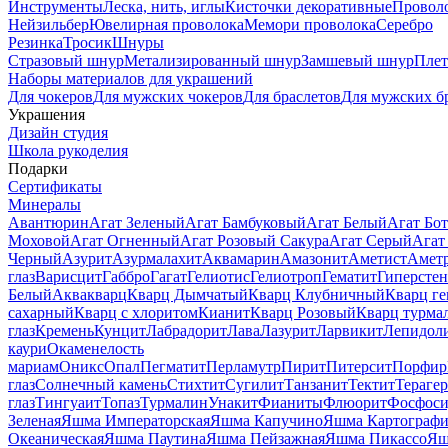
Инструменты
Леска, нить, иглы
Кисточки декоративные
Провол
Нейзильбер
Ювелирная проволока
Мемори проволока
Серебро
Резинка
Тросик
Шнуры
Стразовый шнур
Метализированный шнур
Замшевый шнур
Пле
Наборы материалов для украшений
Для чокеров
Для мужских чокеров
Для браслетов
Для мужских б
Украшения
Дизайн студия
Школа рукоделия
Подарки
Сертификаты
Минералы
Авантюрин
Агат Зеленый
Агат Бамбуковый
Агат Белый
Агат Бот
Моховой
Агат Огненный
Агат Розовый Сакура
Агат Серый
Агат
Черный
Азурит
Азурмалахит
Аквамарин
Амазонит
Аметист
Амет
глаз
Варисцит
Габбро
Гагат
Гелиотис
Гелиотроп
Гематит
Гиперстен
Белый
Аквакварц
Кварц Дымчатый
Кварц Клубничный
Кварц ге
сахарный
Кварц с хлоритом
Кианит
Кварц Розовый
Кварц турма
глаз
Кремень
Кунцит
Лабрадорит
Лава
Лазурит
Ларвикит
Лепидол
каури
Окаменелость
мариам
Оникс
Опал
Пегматит
Перламутр
Пирит
Питерсит
Порфир
глаз
Солнечный камень
Стихтит
Сугилит
Танзанит
Тектит
Тераге
глаз
Тингуаит
Топаз
Турмалин
Унакит
Фианиты
Флюорит
Фосфоси
Зеленая
Яшма Императорская
Яшма Капучино
Яшма Картографи
Океаническая
Яшма Паутина
Яшма Пейзажная
Яшма Пикассо
Яш