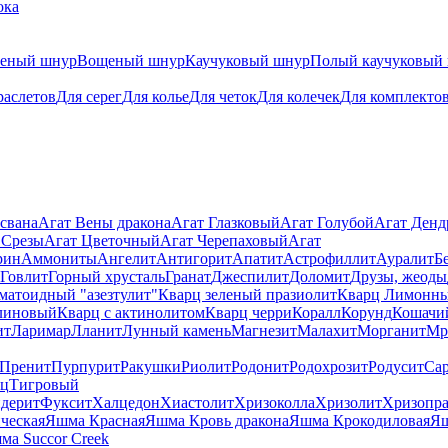
ока
теный шнур
Вощеный шнур
Каучуковый шнур
Полый каучуковый
раслетов
Для серег
Для колье
Для четок
Для колечек
Для комплекто
свана
Агат Вены дракона
Агат Глазковый
Агат Голубой
Агат Ден
 Срезы
Агат Цветочный
Агат Черепаховый
Агат
рин
Аммониты
Ангелит
Антигорит
Апатит
Астрофиллит
Ауралит
Б
Говлит
Горный хрусталь
Гранат
Джеспилит
Доломит
Друзы, жеоды
матоидный "азезтулит"
Кварц зеленый празиолит
Кварц Лимонн
линовый
Кварц с актинолитом
Кварц черри
Коралл
Корунд
Кошачи
ит
Ларимар
Лланит
Лунный камень
Магнезит
Малахит
Морганит
Мр
Пренит
Пурпурит
Ракушки
Риолит
Родонит
Родохрозит
Родусит
Са
рц
Тигровый
дерит
Фуксит
Халцедон
Хиастолит
Хризоколла
Хризолит
Хризопра
ческая
Яшма Красная
Яшма Кровь дракона
Яшма Крокодиловая
Яш
ма Succor Creek