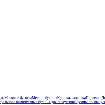
мам
Матовые бусины
Мелкие бусины
Крошка, галтовка
Подвески
Д
урального камня
Резные бусины для бижутерии
Бусины по знаку 