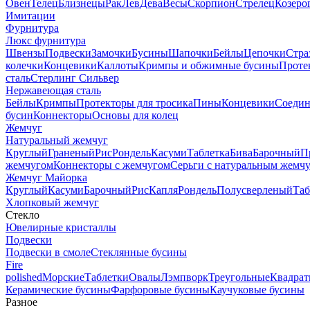
Овен
Телец
Близнецы
Рак
Лев
Дева
Весы
Скорпион
Стрелец
Козеро
Имитации
Фурнитура
Люкс фурнитура
Швензы
Подвески
Замочки
Бусины
Шапочки
Бейлы
Цепочки
Стра
колечки
Концевики
Каллоты
Кримпы и обжимные бусины
Проте
сталь
Стерлинг Сильвер
Нержавеющая сталь
Бейлы
Кримпы
Протекторы для тросика
Пины
Концевики
Соедин
бусин
Коннекторы
Основы для колец
Жемчуг
Натуральный жемчуг
Круглый
Граненый
Рис
Рондель
Касуми
Таблетка
Бива
Барочный
П
жемчугом
Коннекторы с жемчугом
Серьги с натуральным жемч
Жемчуг Майорка
Круглый
Касуми
Барочный
Рис
Капля
Рондель
Полусверленый
Таб
Хлопковый жемчуг
Стекло
Ювелирные кристаллы
Подвески
Подвески в смоле
Стеклянные бусины
Fire
polished
Морские
Таблетки
Овалы
Лэмпворк
Треугольные
Квадрат
Керамические бусины
Фарфоровые бусины
Каучуковые бусины
Разное