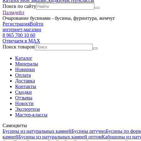
Каталог
Мои заказы
Скидки
Мастер-классы
Поиск по сайту
Палмдейл
Очарование бусинами - бусины, фурнитура, жемчуг
Регистрация
Войти
интернет-магазин
8 965 700 10 60
Отвечаем в MAX
Поиск товаров
Каталог
Минералы
Новинки
Оплата
Доставка
Контакты
Скидки
Отзывы
Новости
Экспертиза
Мастер-классы
Самоцветы
Бусины из натуральных камней
Бусины штучно
Бусины по фор
камней
Бусины из натуральных камней оптом
Кабошоны из нат