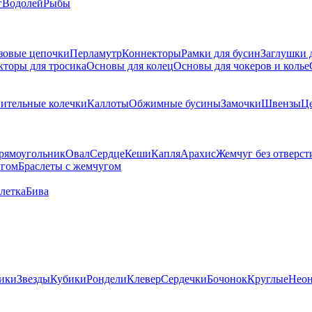
г
Водолей
Рыбы
зовые цепочки
Перламутр
Коннекторы
Рамки для бусин
Заглушки 
кторы для тросика
Основы для колец
Основы для чокеров и колье
ительные колечки
Каллоты
Обжимные бусины
Замочки
Швензы
Ц
рямоугольник
Овал
Сердце
Кеши
Капля
Арахис
Жемчуг без отверст
угом
Браслеты с жемчугом
летка
Бива
ики
Звезды
Кубики
Рондели
Клевер
Сердечки
Бочонок
Круглые
Нео