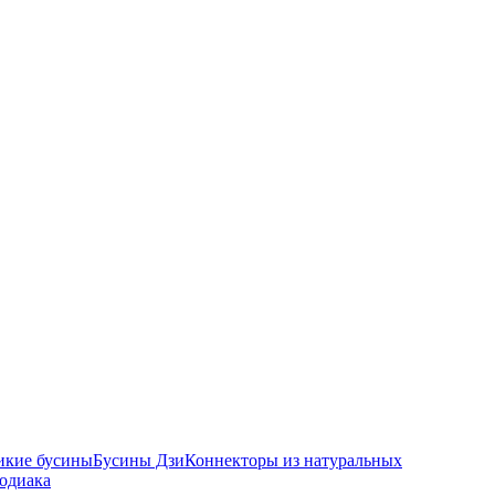
икие бусины
Бусины Дзи
Коннекторы из натуральных
зодиака