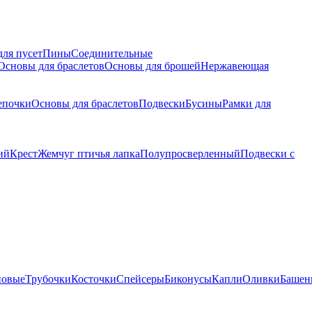
для пусет
Пины
Соединительные
Основы для браслетов
Основы для брошей
Нержавеющая
епочки
Основы для браслетов
Подвески
Бусины
Рамки для
ий
Крест
Жемчуг птичья лапка
Полупросверленный
Подвески с
новые
Трубочки
Косточки
Спейсеры
Биконусы
Капли
Оливки
Башен