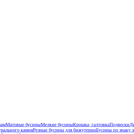
мам
Матовые бусины
Мелкие бусины
Крошка, галтовка
Подвески
Д
урального камня
Резные бусины для бижутерии
Бусины по знаку 