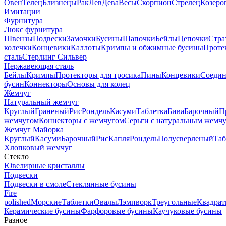
Овен
Телец
Близнецы
Рак
Лев
Дева
Весы
Скорпион
Стрелец
Козеро
Имитации
Фурнитура
Люкс фурнитура
Швензы
Подвески
Замочки
Бусины
Шапочки
Бейлы
Цепочки
Стра
колечки
Концевики
Каллоты
Кримпы и обжимные бусины
Проте
сталь
Стерлинг Сильвер
Нержавеющая сталь
Бейлы
Кримпы
Протекторы для тросика
Пины
Концевики
Соедин
бусин
Коннекторы
Основы для колец
Жемчуг
Натуральный жемчуг
Круглый
Граненый
Рис
Рондель
Касуми
Таблетка
Бива
Барочный
П
жемчугом
Коннекторы с жемчугом
Серьги с натуральным жемч
Жемчуг Майорка
Круглый
Касуми
Барочный
Рис
Капля
Рондель
Полусверленый
Таб
Хлопковый жемчуг
Стекло
Ювелирные кристаллы
Подвески
Подвески в смоле
Стеклянные бусины
Fire
polished
Морские
Таблетки
Овалы
Лэмпворк
Треугольные
Квадрат
Керамические бусины
Фарфоровые бусины
Каучуковые бусины
Разное