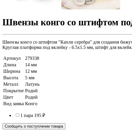
Швензы конго со штифтом под
Швензы конго со штифтом "Капли серебра" для создания бижуте
Круглая платформа под вклейку - 6.5х1.5 мм, штифт для вклейки
Артикул
279338
Длина
14 мм
Ширина
12 мм
Высота
5 мм
Металл
Латунь
Покрытие
Родий
Цвет
Родий
Вид замка
Конго
1 пара
195 ₽
Сообщить о поступлении товара