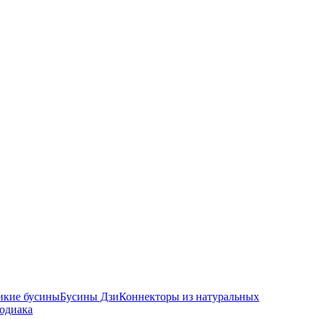
икие бусины
Бусины Дзи
Коннекторы из натуральных
зодиака