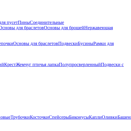
для пусет
Пины
Соединительные
Основы для браслетов
Основы для брошей
Нержавеющая
епочки
Основы для браслетов
Подвески
Бусины
Рамки для
ий
Крест
Жемчуг птичья лапка
Полупросверленный
Подвески с
новые
Трубочки
Косточки
Спейсеры
Биконусы
Капли
Оливки
Башен