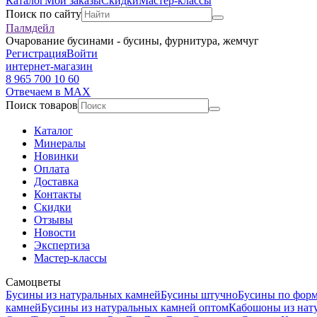
Каталог
Мои заказы
Скидки
Мастер-классы
Поиск по сайту
Палмдейл
Очарование бусинами - бусины, фурнитура, жемчуг
Регистрация
Войти
интернет-магазин
8 965 700 10 60
Отвечаем в MAX
Поиск товаров
Каталог
Минералы
Новинки
Оплата
Доставка
Контакты
Скидки
Отзывы
Новости
Экспертиза
Мастер-классы
Самоцветы
Бусины из натуральных камней
Бусины штучно
Бусины по фор
камней
Бусины из натуральных камней оптом
Кабошоны из нат