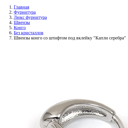
Главная
Фурнитура
Люкс фурнитура
Швензы
Конго
Без кристаллов
Швензы конго со штифтом под вклейку "Капли серебра"