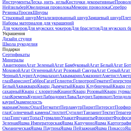
Инструменты
Леска, нить, иглы
Кисточки декоративные
Провол
Нейзильбер
Ювелирная проволока
Мемори проволока
Серебро
Резинка
Тросик
Шнуры
Стразовый шнур
Метализированный шнур
Замшевый шнур
Пле
Наборы материалов для украшений
Для чокеров
Для мужских чокеров
Для браслетов
Для мужских б
Украшения
Дизайн студия
Школа рукоделия
Подарки
Сертификаты
Минералы
Авантюрин
Агат Зеленый
Агат Бамбуковый
Агат Белый
Агат Бот
Моховой
Агат Огненный
Агат Розовый Сакура
Агат Серый
Агат
Черный
Азурит
Азурмалахит
Аквамарин
Амазонит
Аметист
Амет
глаз
Варисцит
Габбро
Гагат
Гелиотис
Гелиотроп
Гематит
Гиперстен
Белый
Аквакварц
Кварц Дымчатый
Кварц Клубничный
Кварц ге
сахарный
Кварц с хлоритом
Кианит
Кварц Розовый
Кварц турма
глаз
Кремень
Кунцит
Лабрадорит
Лава
Лазурит
Ларвикит
Лепидол
каури
Окаменелость
мариам
Оникс
Опал
Пегматит
Перламутр
Пирит
Питерсит
Порфир
глаз
Солнечный камень
Стихтит
Сугилит
Танзанит
Тектит
Тераге
глаз
Тингуаит
Топаз
Турмалин
Унакит
Фианиты
Флюорит
Фосфоси
Зеленая
Яшма Императорская
Яшма Капучино
Яшма Картографи
Океаническая
Яшма Паутина
Яшма Пейзажная
Яшма Пикассо
Яш