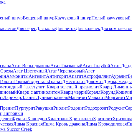
ока
теный шнур
Вощеный шнур
Каучуковый шнур
Полый каучуковый
раслетов
Для серег
Для колье
Для четок
Для колечек
Для комплекто
свана
Агат Вены дракона
Агат Глазковый
Агат Голубой
Агат Ден
 Срезы
Агат Цветочный
Агат Черепаховый
Агат
рин
Аммониты
Ангелит
Антигорит
Апатит
Астрофиллит
Ауралит
Б
Говлит
Горный хрусталь
Гранат
Джеспилит
Доломит
Друзы, жеоды
матоидный "азезтулит"
Кварц зеленый празиолит
Кварц Лимонн
линовый
Кварц с актинолитом
Кварц черри
Коралл
Корунд
Кошачи
ит
Ларимар
Лланит
Лунный камень
Магнезит
Малахит
Морганит
Мр
Пренит
Пурпурит
Ракушки
Риолит
Родонит
Родохрозит
Родусит
Са
рц
Тигровый
дерит
Фуксит
Халцедон
Хиастолит
Хризоколла
Хризолит
Хризопра
ческая
Яшма Красная
Яшма Кровь дракона
Яшма Крокодиловая
Яш
ма Succor Creek