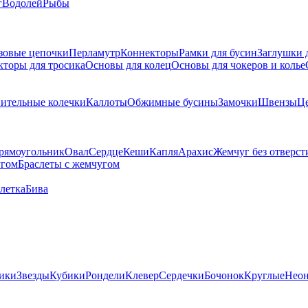
г
Водолей
Рыбы
зовые цепочки
Перламутр
Коннекторы
Рамки для бусин
Заглушки 
кторы для тросика
Основы для колец
Основы для чокеров и колье
ительные колечки
Каллоты
Обжимные бусины
Замочки
Швензы
Ц
рямоугольник
Овал
Сердце
Кеши
Капля
Арахис
Жемчуг без отверст
угом
Браслеты с жемчугом
летка
Бива
ики
Звезды
Кубики
Рондели
Клевер
Сердечки
Бочонок
Круглые
Нео