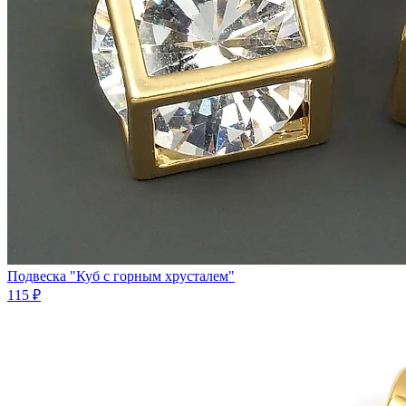
Подвеска "Куб с горным хрусталем"
115 ₽