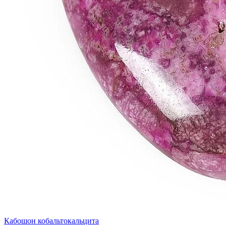
Кабошон кобальтокальцита