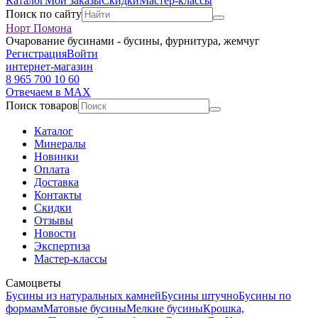
Каталог
Мои заказы
Скидки
Мастер-классы
Поиск по сайту
Норт Помона
Очарование бусинами - бусины, фурнитура, жемчуг
Регистрация
Войти
интернет-магазин
8 965 700 10 60
Отвечаем в MAX
Поиск товаров
Каталог
Минералы
Новинки
Оплата
Доставка
Контакты
Скидки
Отзывы
Новости
Экспертиза
Мастер-классы
Самоцветы
Бусины из натуральных камней
Бусины штучно
Бусины по
формам
Матовые бусины
Мелкие бусины
Крошка,