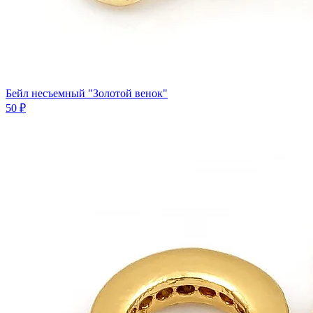
Бейл несъемный "Золотой венок"
50 ₽