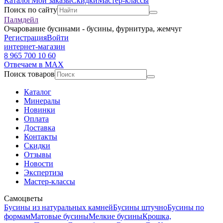
Каталог
Мои заказы
Скидки
Мастер-классы
Поиск по сайту
Палмдейл
Очарование бусинами - бусины, фурнитура, жемчуг
Регистрация
Войти
интернет-магазин
8 965 700 10 60
Отвечаем в MAX
Поиск товаров
Каталог
Минералы
Новинки
Оплата
Доставка
Контакты
Скидки
Отзывы
Новости
Экспертиза
Мастер-классы
Самоцветы
Бусины из натуральных камней
Бусины штучно
Бусины по
формам
Матовые бусины
Мелкие бусины
Крошка,