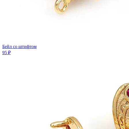
Бейл co штифтом
95 ₽