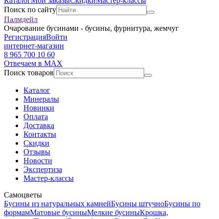
Каталог
Мои заказы
Скидки
Мастер-классы
Поиск по сайту
Палмдейл
Очарование бусинами - бусины, фурнитура, жемчуг
Регистрация
Войти
интернет-магазин
8 965 700 10 60
Отвечаем в MAX
Поиск товаров
Каталог
Минералы
Новинки
Оплата
Доставка
Контакты
Скидки
Отзывы
Новости
Экспертиза
Мастер-классы
Самоцветы
Бусины из натуральных камней
Бусины штучно
Бусины по
формам
Матовые бусины
Мелкие бусины
Крошка,