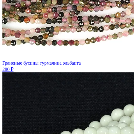
Граненые бусины турмалина эльбаита
280 ₽