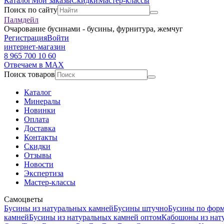
Каталог
Мои заказы
Скидки
Мастер-классы
Поиск по сайту
Палмдейл
Очарование бусинами - бусины, фурнитура, жемчуг
Регистрация
Войти
интернет-магазин
8 965 700 10 60
Отвечаем в MAX
Поиск товаров
Каталог
Минералы
Новинки
Оплата
Доставка
Контакты
Скидки
Отзывы
Новости
Экспертиза
Мастер-классы
Самоцветы
Бусины из натуральных камней
Бусины штучно
Бусины по фор
камней
Бусины из натуральных камней оптом
Кабошоны из нат