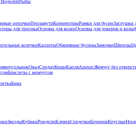
г
Водолей
Рыбы
зовые цепочки
Перламутр
Коннекторы
Рамки для бусин
Заглушки 
кторы для тросика
Основы для колец
Основы для чокеров и колье
ительные колечки
Каллоты
Обжимные бусины
Замочки
Швензы
Ц
рямоугольник
Овал
Сердце
Кеши
Капля
Арахис
Жемчуг без отверст
угом
Браслеты с жемчугом
летка
Бива
ики
Звезды
Кубики
Рондели
Клевер
Сердечки
Бочонок
Круглые
Нео