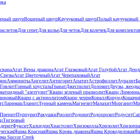
ока
теный шнур
Вощеный шнур
Каучуковый шнур
Полый каучуковый
раслетов
Для серег
Для колье
Для четок
Для колечек
Для комплекто
свана
Агат Вены дракона
Агат Глазковый
Агат Голубой
Агат Ден
 Срезы
Агат Цветочный
Агат Черепаховый
Агат
рин
Аммониты
Ангелит
Антигорит
Апатит
Астрофиллит
Ауралит
Б
Говлит
Горный хрусталь
Гранат
Джеспилит
Доломит
Друзы, жеоды
матоидный "азезтулит"
Кварц зеленый празиолит
Кварц Лимонн
линовый
Кварц с актинолитом
Кварц черри
Коралл
Корунд
Кошачи
ит
Ларимар
Лланит
Лунный камень
Магнезит
Малахит
Морганит
Мр
Пренит
Пурпурит
Ракушки
Риолит
Родонит
Родохрозит
Родусит
Са
рц
Тигровый
дерит
Фуксит
Халцедон
Хиастолит
Хризоколла
Хризолит
Хризопра
ческая
Яшма Красная
Яшма Кровь дракона
Яшма Крокодиловая
Яш
ма Succor Creek