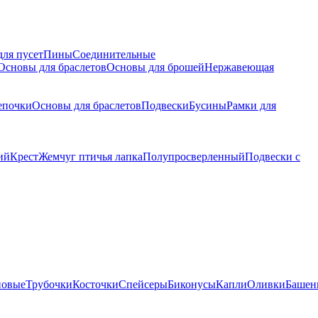
для пусет
Пины
Соединительные
Основы для браслетов
Основы для брошей
Нержавеющая
епочки
Основы для браслетов
Подвески
Бусины
Рамки для
ий
Крест
Жемчуг птичья лапка
Полупросверленный
Подвески с
новые
Трубочки
Косточки
Спейсеры
Биконусы
Капли
Оливки
Башен