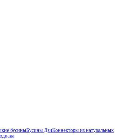
икие бусины
Бусины Дзи
Коннекторы из натуральных
зодиака