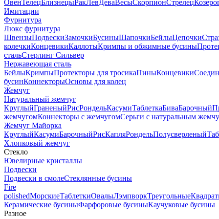
Овен
Телец
Близнецы
Рак
Лев
Дева
Весы
Скорпион
Стрелец
Козеро
Имитации
Фурнитура
Люкс фурнитура
Швензы
Подвески
Замочки
Бусины
Шапочки
Бейлы
Цепочки
Стра
колечки
Концевики
Каллоты
Кримпы и обжимные бусины
Проте
сталь
Стерлинг Сильвер
Нержавеющая сталь
Бейлы
Кримпы
Протекторы для тросика
Пины
Концевики
Соедин
бусин
Коннекторы
Основы для колец
Жемчуг
Натуральный жемчуг
Круглый
Граненый
Рис
Рондель
Касуми
Таблетка
Бива
Барочный
П
жемчугом
Коннекторы с жемчугом
Серьги с натуральным жемч
Жемчуг Майорка
Круглый
Касуми
Барочный
Рис
Капля
Рондель
Полусверленый
Таб
Хлопковый жемчуг
Стекло
Ювелирные кристаллы
Подвески
Подвески в смоле
Стеклянные бусины
Fire
polished
Морские
Таблетки
Овалы
Лэмпворк
Треугольные
Квадрат
Керамические бусины
Фарфоровые бусины
Каучуковые бусины
Разное