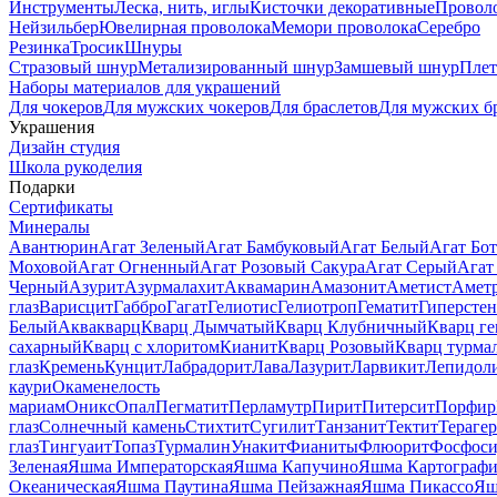
Инструменты
Леска, нить, иглы
Кисточки декоративные
Провол
Нейзильбер
Ювелирная проволока
Мемори проволока
Серебро
Резинка
Тросик
Шнуры
Стразовый шнур
Метализированный шнур
Замшевый шнур
Пле
Наборы материалов для украшений
Для чокеров
Для мужских чокеров
Для браслетов
Для мужских б
Украшения
Дизайн студия
Школа рукоделия
Подарки
Сертификаты
Минералы
Авантюрин
Агат Зеленый
Агат Бамбуковый
Агат Белый
Агат Бот
Моховой
Агат Огненный
Агат Розовый Сакура
Агат Серый
Агат
Черный
Азурит
Азурмалахит
Аквамарин
Амазонит
Аметист
Амет
глаз
Варисцит
Габбро
Гагат
Гелиотис
Гелиотроп
Гематит
Гиперстен
Белый
Аквакварц
Кварц Дымчатый
Кварц Клубничный
Кварц ге
сахарный
Кварц с хлоритом
Кианит
Кварц Розовый
Кварц турма
глаз
Кремень
Кунцит
Лабрадорит
Лава
Лазурит
Ларвикит
Лепидол
каури
Окаменелость
мариам
Оникс
Опал
Пегматит
Перламутр
Пирит
Питерсит
Порфир
глаз
Солнечный камень
Стихтит
Сугилит
Танзанит
Тектит
Тераге
глаз
Тингуаит
Топаз
Турмалин
Унакит
Фианиты
Флюорит
Фосфоси
Зеленая
Яшма Императорская
Яшма Капучино
Яшма Картографи
Океаническая
Яшма Паутина
Яшма Пейзажная
Яшма Пикассо
Яш