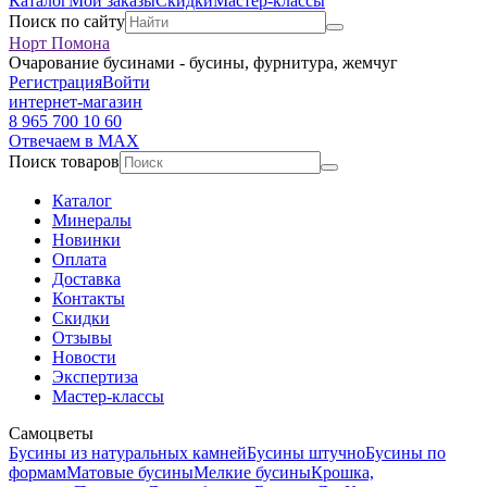
Каталог
Мои заказы
Скидки
Мастер-классы
Поиск по сайту
Норт Помона
Очарование бусинами - бусины, фурнитура, жемчуг
Регистрация
Войти
интернет-магазин
8 965 700 10 60
Отвечаем в MAX
Поиск товаров
Каталог
Минералы
Новинки
Оплата
Доставка
Контакты
Скидки
Отзывы
Новости
Экспертиза
Мастер-классы
Самоцветы
Бусины из натуральных камней
Бусины штучно
Бусины по
формам
Матовые бусины
Мелкие бусины
Крошка,