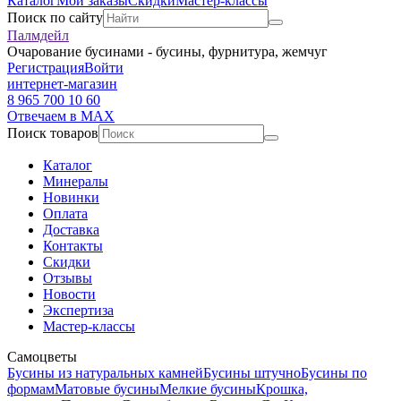
Каталог
Мои заказы
Скидки
Мастер-классы
Поиск по сайту
Палмдейл
Очарование бусинами - бусины, фурнитура, жемчуг
Регистрация
Войти
интернет-магазин
8 965 700 10 60
Отвечаем в MAX
Поиск товаров
Каталог
Минералы
Новинки
Оплата
Доставка
Контакты
Скидки
Отзывы
Новости
Экспертиза
Мастер-классы
Самоцветы
Бусины из натуральных камней
Бусины штучно
Бусины по
формам
Матовые бусины
Мелкие бусины
Крошка,