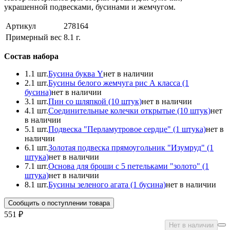
украшенной подвесками, бусинами и жемчугом.
Артикул
278164
Примерный вес
8.1
г.
Состав набора
1.
1 шт.
Бусина буква Y
нет в наличии
2.
1 шт.
Бусины белого жемчyгa рис А класса (1
бусина)
нет в наличии
3.
1 шт.
Пин со шляпкой (10 штук)
нет в наличии
4.
1 шт.
Соединительные колечки открытые (10 штук)
нет
в наличии
5.
1 шт.
Подвеска "Перламутровое сердце" (1 штука)
нет в
наличии
6.
1 шт.
Золотая подвеска прямоугольник "Изумруд" (1
штука)
нет в наличии
7.
1 шт.
Основа для броши с 5 петельками "золото" (1
штука)
нет в наличии
8.
1 шт.
Бусины зеленого агата (1 бусина)
нет в наличии
Сообщить о поступлении товара
551 ₽
Нет в наличии