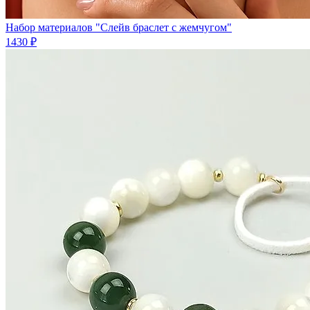
Набор материалов "Слейв браслет с жемчугом"
1430 ₽