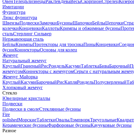
Овен
Телец
Близнецы
Рак
Лев
Дева
Весы
Скорпион
Стрелец
Козеро
Имитации
Фурнитура
Люкс фурнитура
Швензы
Подвески
Замочки
Бусины
Шапочки
Бейлы
Цепочки
Стра
колечки
Концевики
Каллоты
Кримпы и обжимные бусины
Проте
сталь
Стерлинг Сильвер
Нержавеющая сталь
Бейлы
Кримпы
Протекторы для тросика
Пины
Концевики
Соедин
бусин
Коннекторы
Основы для колец
Жемчуг
Натуральный жемчуг
Круглый
Граненый
Рис
Рондель
Касуми
Таблетка
Бива
Барочный
П
жемчугом
Коннекторы с жемчугом
Серьги с натуральным жемч
Жемчуг Майорка
Круглый
Касуми
Барочный
Рис
Капля
Рондель
Полусверленый
Таб
Хлопковый жемчуг
Стекло
Ювелирные кристаллы
Подвески
Подвески в смоле
Стеклянные бусины
Fire
polished
Морские
Таблетки
Овалы
Лэмпворк
Треугольные
Квадрат
Керамические бусины
Фарфоровые бусины
Каучуковые бусины
Разное