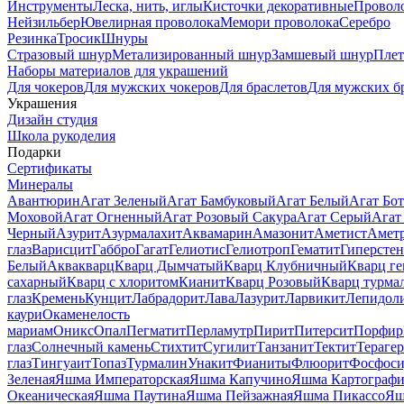
Инструменты
Леска, нить, иглы
Кисточки декоративные
Провол
Нейзильбер
Ювелирная проволока
Мемори проволока
Серебро
Резинка
Тросик
Шнуры
Стразовый шнур
Метализированный шнур
Замшевый шнур
Пле
Наборы материалов для украшений
Для чокеров
Для мужских чокеров
Для браслетов
Для мужских б
Украшения
Дизайн студия
Школа рукоделия
Подарки
Сертификаты
Минералы
Авантюрин
Агат Зеленый
Агат Бамбуковый
Агат Белый
Агат Бот
Моховой
Агат Огненный
Агат Розовый Сакура
Агат Серый
Агат
Черный
Азурит
Азурмалахит
Аквамарин
Амазонит
Аметист
Амет
глаз
Варисцит
Габбро
Гагат
Гелиотис
Гелиотроп
Гематит
Гиперстен
Белый
Аквакварц
Кварц Дымчатый
Кварц Клубничный
Кварц ге
сахарный
Кварц с хлоритом
Кианит
Кварц Розовый
Кварц турма
глаз
Кремень
Кунцит
Лабрадорит
Лава
Лазурит
Ларвикит
Лепидол
каури
Окаменелость
мариам
Оникс
Опал
Пегматит
Перламутр
Пирит
Питерсит
Порфир
глаз
Солнечный камень
Стихтит
Сугилит
Танзанит
Тектит
Тераге
глаз
Тингуаит
Топаз
Турмалин
Унакит
Фианиты
Флюорит
Фосфоси
Зеленая
Яшма Императорская
Яшма Капучино
Яшма Картографи
Океаническая
Яшма Паутина
Яшма Пейзажная
Яшма Пикассо
Яш