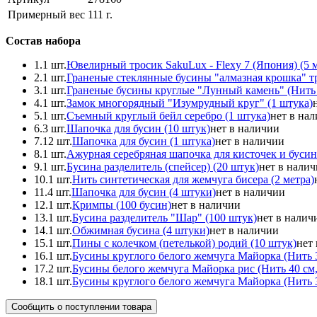
Примерный вес
111
г.
Состав набора
1.
1 шт.
Ювелирный тросик SakuLux - Flexy 7 (Япония) (5 
2.
1 шт.
Граненые стеклянные бусины "алмазная крошка" тр
3.
1 шт.
Граненые бусины круглые "Лунный камень" (Нить 1
4.
1 шт.
Замок многорядный "Изумрудный круг" (1 штука)
5.
1 шт.
Съемный круглый бейл серебро (1 штука)
нет в на
6.
3 шт.
Шапочка для бусин (10 штук)
нет в наличии
7.
12 шт.
Шапочка для бусин (1 штука)
нет в наличии
8.
1 шт.
Ажурная серебряная шапочка для кисточек и бусин
9.
1 шт.
Бусина разделитель (спейсер) (20 штук)
нет в нали
10.
1 шт.
Нить синтетическая для жемчуга бисера (2 метра)
11.
4 шт.
Шапочка для бусин (4 штуки)
нет в наличии
12.
1 шт.
Кримпы (100 бусин)
нет в наличии
13.
1 шт.
Бусина разделитель "Шар" (100 штук)
нет в налич
14.
1 шт.
Обжимная бусина (4 штуки)
нет в наличии
15.
1 шт.
Пины с колечком (петелькой) родий (10 штук)
нет
16.
1 шт.
Бусины круглого белого жемчуга Майорка (Нить 3
17.
2 шт.
Бусины белого жемчуга Майорка рис (Нить 40 см,
18.
1 шт.
Бусины круглого белого жемчуга Майорка (Нить 3
Сообщить о поступлении товара