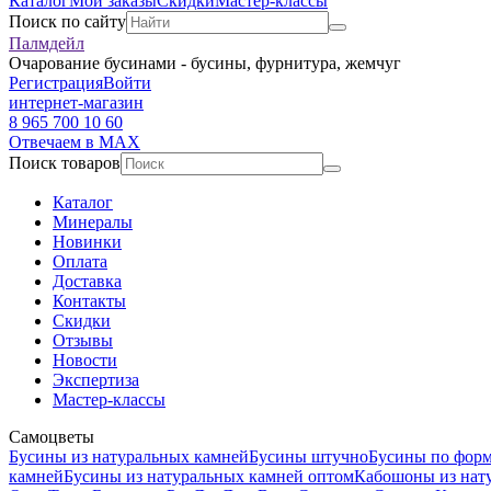
Каталог
Мои заказы
Скидки
Мастер-классы
Поиск по сайту
Палмдейл
Очарование бусинами - бусины, фурнитура, жемчуг
Регистрация
Войти
интернет-магазин
8 965 700 10 60
Отвечаем в MAX
Поиск товаров
Каталог
Минералы
Новинки
Оплата
Доставка
Контакты
Скидки
Отзывы
Новости
Экспертиза
Мастер-классы
Самоцветы
Бусины из натуральных камней
Бусины штучно
Бусины по фор
камней
Бусины из натуральных камней оптом
Кабошоны из нат