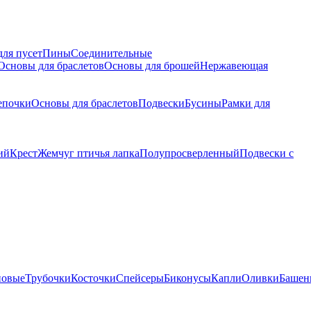
для пусет
Пины
Соединительные
Основы для браслетов
Основы для брошей
Нержавеющая
епочки
Основы для браслетов
Подвески
Бусины
Рамки для
ий
Крест
Жемчуг птичья лапка
Полупросверленный
Подвески с
новые
Трубочки
Косточки
Спейсеры
Биконусы
Капли
Оливки
Башен