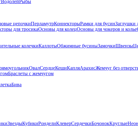
г
Водолей
Рыбы
зовые цепочки
Перламутр
Коннекторы
Рамки для бусин
Заглушки 
кторы для тросика
Основы для колец
Основы для чокеров и колье
ительные колечки
Каллоты
Обжимные бусины
Замочки
Швензы
Ц
рямоугольник
Овал
Сердце
Кеши
Капля
Арахис
Жемчуг без отверст
угом
Браслеты с жемчугом
летка
Бива
ики
Звезды
Кубики
Рондели
Клевер
Сердечки
Бочонок
Круглые
Нео