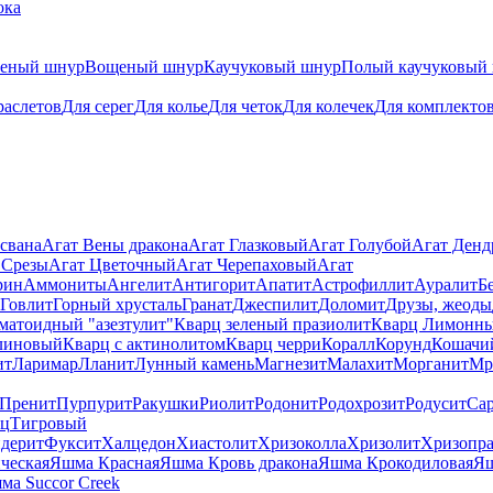
ока
теный шнур
Вощеный шнур
Каучуковый шнур
Полый каучуковый
раслетов
Для серег
Для колье
Для четок
Для колечек
Для комплекто
свана
Агат Вены дракона
Агат Глазковый
Агат Голубой
Агат Ден
 Срезы
Агат Цветочный
Агат Черепаховый
Агат
рин
Аммониты
Ангелит
Антигорит
Апатит
Астрофиллит
Ауралит
Б
Говлит
Горный хрусталь
Гранат
Джеспилит
Доломит
Друзы, жеоды
матоидный "азезтулит"
Кварц зеленый празиолит
Кварц Лимонн
линовый
Кварц с актинолитом
Кварц черри
Коралл
Корунд
Кошачи
ит
Ларимар
Лланит
Лунный камень
Магнезит
Малахит
Морганит
Мр
Пренит
Пурпурит
Ракушки
Риолит
Родонит
Родохрозит
Родусит
Са
рц
Тигровый
дерит
Фуксит
Халцедон
Хиастолит
Хризоколла
Хризолит
Хризопра
ческая
Яшма Красная
Яшма Кровь дракона
Яшма Крокодиловая
Яш
ма Succor Creek