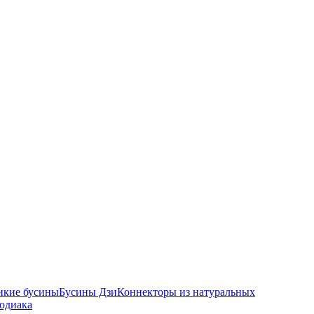
икие бусины
Бусины Дзи
Коннекторы из натуральных
зодиака