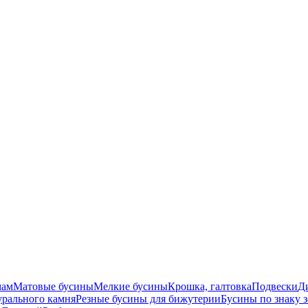
мам
Матовые бусины
Мелкие бусины
Крошка, галтовка
Подвески
Д
урального камня
Резные бусины для бижутерии
Бусины по знаку 