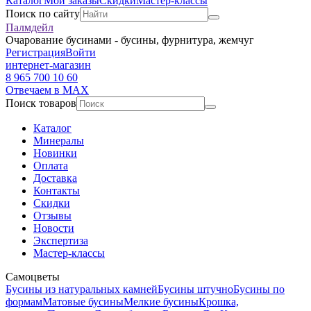
Каталог
Мои заказы
Скидки
Мастер-классы
Поиск по сайту
Палмдейл
Очарование бусинами - бусины, фурнитура, жемчуг
Регистрация
Войти
интернет-магазин
8 965 700 10 60
Отвечаем в MAX
Поиск товаров
Каталог
Минералы
Новинки
Оплата
Доставка
Контакты
Скидки
Отзывы
Новости
Экспертиза
Мастер-классы
Самоцветы
Бусины из натуральных камней
Бусины штучно
Бусины по
формам
Матовые бусины
Мелкие бусины
Крошка,