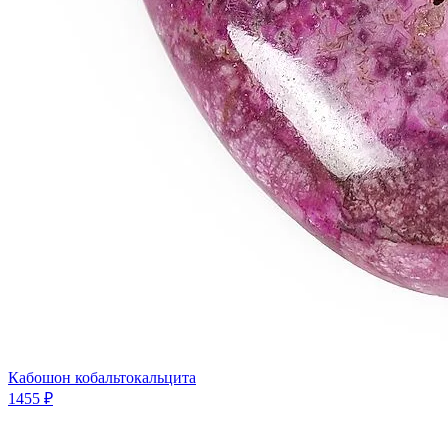
Кабошон кобальтокальцита
1455 ₽