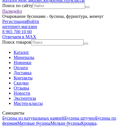
Каталог
Мои заказы
Скидки
Мастер-классы
Поиск по сайту
Палмдейл
Очарование бусинами - бусины, фурнитура, жемчуг
Регистрация
Войти
интернет-магазин
8 965 700 10 60
Отвечаем в MAX
Поиск товаров
Каталог
Минералы
Новинки
Оплата
Доставка
Контакты
Скидки
Отзывы
Новости
Экспертиза
Мастер-классы
Самоцветы
Бусины из натуральных камней
Бусины штучно
Бусины по
формам
Матовые бусины
Мелкие бусины
Крошка,