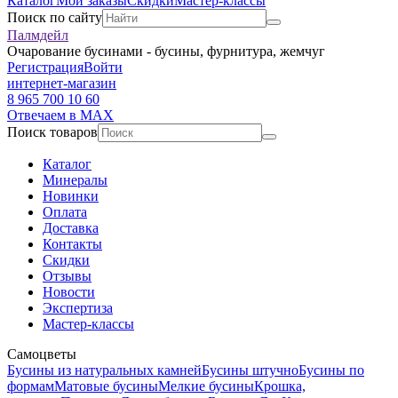
Каталог
Мои заказы
Скидки
Мастер-классы
Поиск по сайту
Палмдейл
Очарование бусинами - бусины, фурнитура, жемчуг
Регистрация
Войти
интернет-магазин
8 965 700 10 60
Отвечаем в MAX
Поиск товаров
Каталог
Минералы
Новинки
Оплата
Доставка
Контакты
Скидки
Отзывы
Новости
Экспертиза
Мастер-классы
Самоцветы
Бусины из натуральных камней
Бусины штучно
Бусины по
формам
Матовые бусины
Мелкие бусины
Крошка,