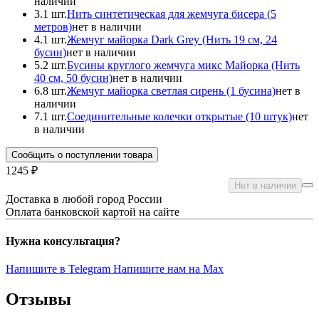
наличии
3.
1 шт.
Нить синтетическая для жемчуга бисера (5
метров)
нет в наличии
4.
1 шт.
Жемчуг майорка Dark Grey (Нить 19 см, 24
бусин)
нет в наличии
5.
2 шт.
Бусины круглого жемчуга микс Майорка (Нить
40 см, 50 бусин)
нет в наличии
6.
8 шт.
Жемчуг майорка светлая сирень (1 бусина)
нет в
наличии
7.
1 шт.
Соединительные колечки открытые (10 штук)
нет
в наличии
Сообщить о поступлении товара
1245 ₽
Нет в наличии
Доставка в любой город России
Оплата банковской картой на сайте
Нужна консультация?
Напишите в Telegram
Напишите нам на Max
Отзывы