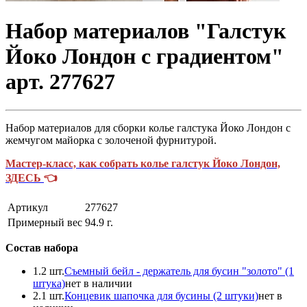
Набор материалов "Галстук
Йоко Лондон с градиентом"
арт. 277627
Набор материалов для сборки колье галстука Йоко Лондон с
жемчугом майорка с золоченой фурнитурой.
Мастер-класс, как собрать колье галстук Йоко Лондон,
ЗДЕСЬ
👈
Артикул
277627
Примерный вес
94.9
г.
Состав набора
1.
2 шт.
Съемный бейл - держатель для бусин "золото" (1
штука)
нет в наличии
2.
1 шт.
Концевик шапочка для бусины (2 штуки)
нет в