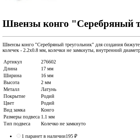
Швензы конго "Серебряный тр
Швензы конго "Серебряный треугольник" для создания бижутер
колечек - 2.2х0.8 мм, колечки не замкнуты, внутренний диаметр
Артикул
276602
Длина
17 мм
Ширина
16 мм
Высота
2 мм
Металл
Латунь
Покрытие
Родий
Цвет
Родий
Вид замка
Конго
Размеры подвеса
1.1 мм
Тип подвеса
Колечко не замкнуто
1 пара
нет в наличии
195 ₽