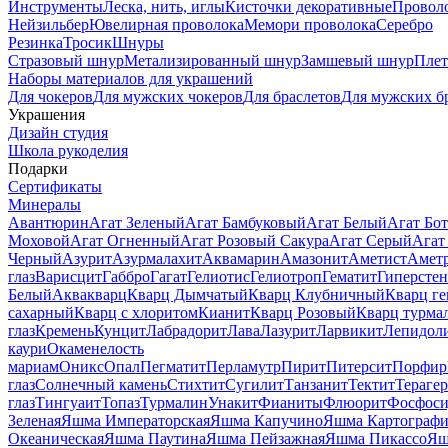
Инструменты
Леска, нить, иглы
Кисточки декоративные
Провол
Нейзильбер
Ювелирная проволока
Мемори проволока
Серебро
Резинка
Тросик
Шнуры
Стразовый шнур
Метализированный шнур
Замшевый шнур
Пле
Наборы материалов для украшений
Для чокеров
Для мужских чокеров
Для браслетов
Для мужских б
Украшения
Дизайн студия
Школа рукоделия
Подарки
Сертификаты
Минералы
Авантюрин
Агат Зеленый
Агат Бамбуковый
Агат Белый
Агат Бот
Моховой
Агат Огненный
Агат Розовый Сакура
Агат Серый
Агат
Черный
Азурит
Азурмалахит
Аквамарин
Амазонит
Аметист
Амет
глаз
Варисцит
Габбро
Гагат
Гелиотис
Гелиотроп
Гематит
Гиперстен
Белый
Аквакварц
Кварц Дымчатый
Кварц Клубничный
Кварц ге
сахарный
Кварц с хлоритом
Кианит
Кварц Розовый
Кварц турма
глаз
Кремень
Кунцит
Лабрадорит
Лава
Лазурит
Ларвикит
Лепидол
каури
Окаменелость
мариам
Оникс
Опал
Пегматит
Перламутр
Пирит
Питерсит
Порфир
глаз
Солнечный камень
Стихтит
Сугилит
Танзанит
Тектит
Тераге
глаз
Тингуаит
Топаз
Турмалин
Унакит
Фианиты
Флюорит
Фосфоси
Зеленая
Яшма Императорская
Яшма Капучино
Яшма Картографи
Океаническая
Яшма Паутина
Яшма Пейзажная
Яшма Пикассо
Яш