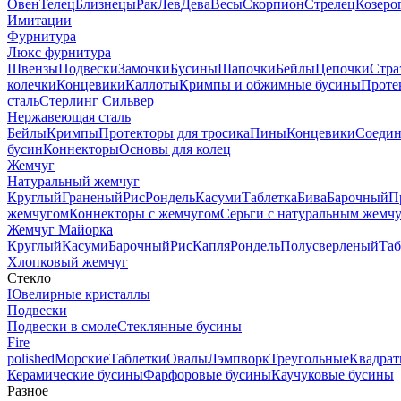
Овен
Телец
Близнецы
Рак
Лев
Дева
Весы
Скорпион
Стрелец
Козеро
Имитации
Фурнитура
Люкс фурнитура
Швензы
Подвески
Замочки
Бусины
Шапочки
Бейлы
Цепочки
Стра
колечки
Концевики
Каллоты
Кримпы и обжимные бусины
Проте
сталь
Стерлинг Сильвер
Нержавеющая сталь
Бейлы
Кримпы
Протекторы для тросика
Пины
Концевики
Соедин
бусин
Коннекторы
Основы для колец
Жемчуг
Натуральный жемчуг
Круглый
Граненый
Рис
Рондель
Касуми
Таблетка
Бива
Барочный
П
жемчугом
Коннекторы с жемчугом
Серьги с натуральным жемч
Жемчуг Майорка
Круглый
Касуми
Барочный
Рис
Капля
Рондель
Полусверленый
Таб
Хлопковый жемчуг
Стекло
Ювелирные кристаллы
Подвески
Подвески в смоле
Стеклянные бусины
Fire
polished
Морские
Таблетки
Овалы
Лэмпворк
Треугольные
Квадрат
Керамические бусины
Фарфоровые бусины
Каучуковые бусины
Разное