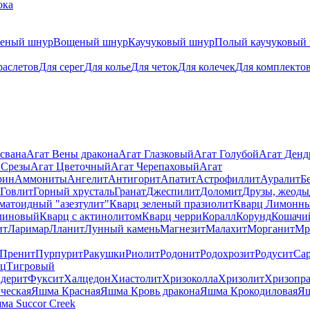
ока
теный шнур
Вощеный шнур
Каучуковый шнур
Полый каучуковый
раслетов
Для серег
Для колье
Для четок
Для колечек
Для комплекто
свана
Агат Вены дракона
Агат Глазковый
Агат Голубой
Агат Ден
 Срезы
Агат Цветочный
Агат Черепаховый
Агат
рин
Аммониты
Ангелит
Антигорит
Апатит
Астрофиллит
Ауралит
Б
Говлит
Горный хрусталь
Гранат
Джеспилит
Доломит
Друзы, жеоды
матоидный "азезтулит"
Кварц зеленый празиолит
Кварц Лимонн
линовый
Кварц с актинолитом
Кварц черри
Коралл
Корунд
Кошачи
ит
Ларимар
Лланит
Лунный камень
Магнезит
Малахит
Морганит
Мр
Пренит
Пурпурит
Ракушки
Риолит
Родонит
Родохрозит
Родусит
Са
рц
Тигровый
дерит
Фуксит
Халцедон
Хиастолит
Хризоколла
Хризолит
Хризопра
ческая
Яшма Красная
Яшма Кровь дракона
Яшма Крокодиловая
Яш
ма Succor Creek