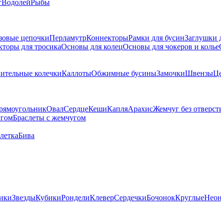
г
Водолей
Рыбы
зовые цепочки
Перламутр
Коннекторы
Рамки для бусин
Заглушки 
кторы для тросика
Основы для колец
Основы для чокеров и колье
ительные колечки
Каллоты
Обжимные бусины
Замочки
Швензы
Ц
рямоугольник
Овал
Сердце
Кеши
Капля
Арахис
Жемчуг без отверст
угом
Браслеты с жемчугом
летка
Бива
ики
Звезды
Кубики
Рондели
Клевер
Сердечки
Бочонок
Круглые
Нео