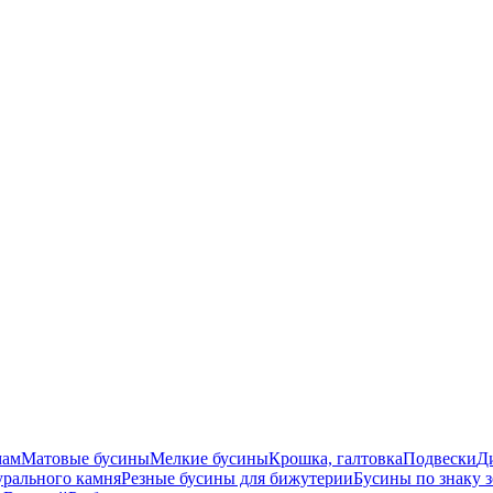
мам
Матовые бусины
Мелкие бусины
Крошка, галтовка
Подвески
Д
урального камня
Резные бусины для бижутерии
Бусины по знаку 