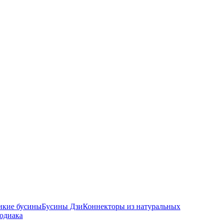
икие бусины
Бусины Дзи
Коннекторы из натуральных
зодиака