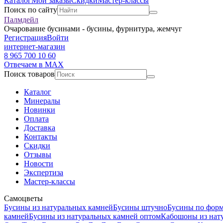
Каталог
Мои заказы
Скидки
Мастер-классы
Поиск по сайту
Палмдейл
Очарование бусинами - бусины, фурнитура, жемчуг
Регистрация
Войти
интернет-магазин
8 965 700 10 60
Отвечаем в MAX
Поиск товаров
Каталог
Минералы
Новинки
Оплата
Доставка
Контакты
Скидки
Отзывы
Новости
Экспертиза
Мастер-классы
Самоцветы
Бусины из натуральных камней
Бусины штучно
Бусины по фор
камней
Бусины из натуральных камней оптом
Кабошоны из нат