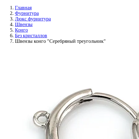
Главная
Фурнитура
Люкс фурнитура
Швензы
Конго
Без кристаллов
Швензы конго "Серебряный треугольник"