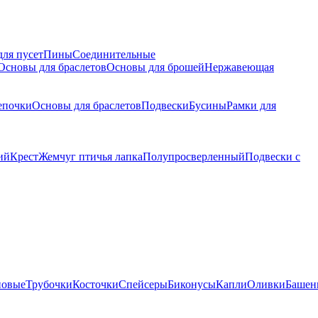
для пусет
Пины
Соединительные
Основы для браслетов
Основы для брошей
Нержавеющая
епочки
Основы для браслетов
Подвески
Бусины
Рамки для
ий
Крест
Жемчуг птичья лапка
Полупросверленный
Подвески с
новые
Трубочки
Косточки
Спейсеры
Биконусы
Капли
Оливки
Башен