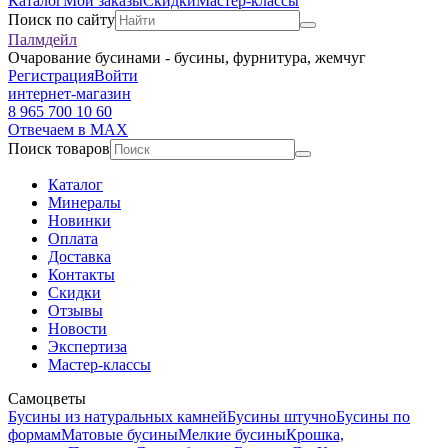
Каталог
Мои заказы
Скидки
Мастер-классы
Поиск по сайту
Палмдейл
Очарование бусинами - бусины, фурнитура, жемчуг
Регистрация
Войти
интернет-магазин
8 965 700 10 60
Отвечаем в MAX
Поиск товаров
Каталог
Минералы
Новинки
Оплата
Доставка
Контакты
Скидки
Отзывы
Новости
Экспертиза
Мастер-классы
Самоцветы
Бусины из натуральных камней
Бусины штучно
Бусины по
формам
Матовые бусины
Мелкие бусины
Крошка,