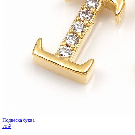
Подвеска буква
70 ₽