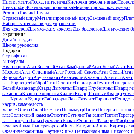
Инструменты
Леска, нить, иглы
Кисточки декоративные
Провол
Нейзильбер
Ювелирная проволока
Мемори проволока
Серебро
Резинка
Тросик
Шнуры
Стразовый шнур
Метализированный шнур
Замшевый шнур
Пле
Наборы материалов для украшений
Для чокеров
Для мужских чокеров
Для браслетов
Для мужских б
Украшения
Дизайн студия
Школа рукоделия
Подарки
Сертификаты
Минералы
Авантюрин
Агат Зеленый
Агат Бамбуковый
Агат Белый
Агат Бот
Моховой
Агат Огненный
Агат Розовый Сакура
Агат Серый
Агат
Черный
Азурит
Азурмалахит
Аквамарин
Амазонит
Аметист
Амет
глаз
Варисцит
Габбро
Гагат
Гелиотис
Гелиотроп
Гематит
Гиперстен
Белый
Аквакварц
Кварц Дымчатый
Кварц Клубничный
Кварц ге
сахарный
Кварц с хлоритом
Кианит
Кварц Розовый
Кварц турма
глаз
Кремень
Кунцит
Лабрадорит
Лава
Лазурит
Ларвикит
Лепидол
каури
Окаменелость
мариам
Оникс
Опал
Пегматит
Перламутр
Пирит
Питерсит
Порфир
глаз
Солнечный камень
Стихтит
Сугилит
Танзанит
Тектит
Тераге
глаз
Тингуаит
Топаз
Турмалин
Унакит
Фианиты
Флюорит
Фосфоси
Зеленая
Яшма Императорская
Яшма Капучино
Яшма Картографи
Океаническая
Яшма Паутина
Яшма Пейзажная
Яшма Пикассо
Яш