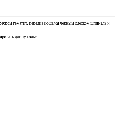
серебром гематит, переливающаяся черным блеском шпинель и
ировать длину колье.