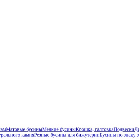
мам
Матовые бусины
Мелкие бусины
Крошка, галтовка
Подвески
Д
урального камня
Резные бусины для бижутерии
Бусины по знаку 