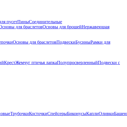
для пусет
Пины
Соединительные
Основы для браслетов
Основы для брошей
Нержавеющая
епочки
Основы для браслетов
Подвески
Бусины
Рамки для
ий
Крест
Жемчуг птичья лапка
Полупросверленный
Подвески с
новые
Трубочки
Косточки
Спейсеры
Биконусы
Капли
Оливки
Башен