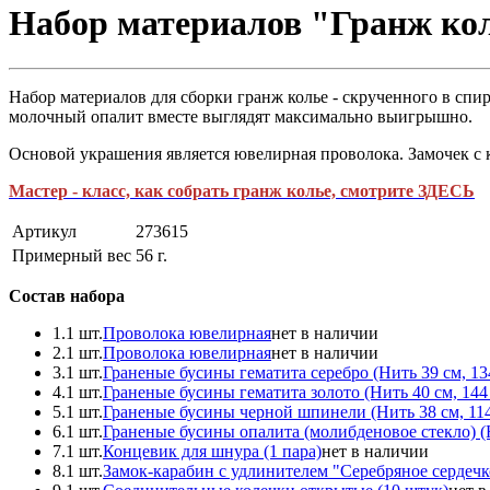
Набор материалов "Гранж кол
Набор материалов для сборки гранж колье - скрученного в сп
молочный опалит вместе выглядят максимально выигрышно.
Основой украшения является ювелирная проволока. Замочек с 
Мастер - класс, как собрать гранж колье, смотрите ЗДЕСЬ
Артикул
273615
Примерный вес
56
г.
Состав набора
1.
1 шт.
Проволока ювелирная
нет в наличии
2.
1 шт.
Проволока ювелирная
нет в наличии
3.
1 шт.
Граненые бусины гематита серебро (Нить 39 см, 13
4.
1 шт.
Граненые бусины гематита золото (Нить 40 см, 144
5.
1 шт.
Граненые бусины черной шпинели (Нить 38 см, 114
6.
1 шт.
Граненые бусины опалита (молибденовое стекло) (Н
7.
1 шт.
Концевик для шнура (1 пара)
нет в наличии
8.
1 шт.
Замок-карабин с удлинителем "Серебряное сердечк