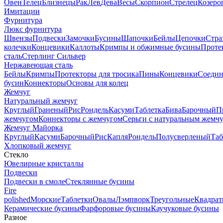
Овен
Телец
Близнецы
Рак
Лев
Дева
Весы
Скорпион
Стрелец
Козеро
Имитации
Фурнитура
Люкс фурнитура
Швензы
Подвески
Замочки
Бусины
Шапочки
Бейлы
Цепочки
Стра
колечки
Концевики
Каллоты
Кримпы и обжимные бусины
Проте
сталь
Стерлинг Сильвер
Нержавеющая сталь
Бейлы
Кримпы
Протекторы для тросика
Пины
Концевики
Соедин
бусин
Коннекторы
Основы для колец
Жемчуг
Натуральный жемчуг
Круглый
Граненый
Рис
Рондель
Касуми
Таблетка
Бива
Барочный
П
жемчугом
Коннекторы с жемчугом
Серьги с натуральным жемч
Жемчуг Майорка
Круглый
Касуми
Барочный
Рис
Капля
Рондель
Полусверленый
Таб
Хлопковый жемчуг
Стекло
Ювелирные кристаллы
Подвески
Подвески в смоле
Стеклянные бусины
Fire
polished
Морские
Таблетки
Овалы
Лэмпворк
Треугольные
Квадрат
Керамические бусины
Фарфоровые бусины
Каучуковые бусины
Разное