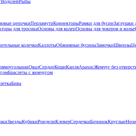
г
Водолей
Рыбы
зовые цепочки
Перламутр
Коннекторы
Рамки для бусин
Заглушки 
кторы для тросика
Основы для колец
Основы для чокеров и колье
ительные колечки
Каллоты
Обжимные бусины
Замочки
Швензы
Ц
рямоугольник
Овал
Сердце
Кеши
Капля
Арахис
Жемчуг без отверст
угом
Браслеты с жемчугом
летка
Бива
ики
Звезды
Кубики
Рондели
Клевер
Сердечки
Бочонок
Круглые
Нео