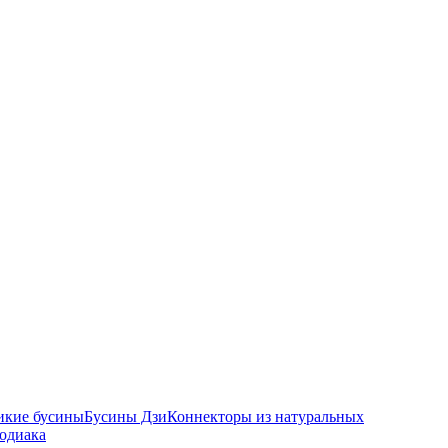
икие бусины
Бусины Дзи
Коннекторы из натуральных
зодиака