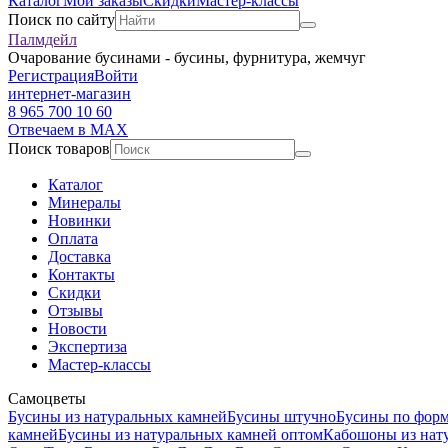
Каталог
Мои заказы
Скидки
Мастер-классы
Поиск по сайту
Палмдейл
Очарование бусинами - бусины, фурнитура, жемчуг
Регистрация
Войти
интернет-магазин
8 965 700 10 60
Отвечаем в MAX
Поиск товаров
Каталог
Минералы
Новинки
Оплата
Доставка
Контакты
Скидки
Отзывы
Новости
Экспертиза
Мастер-классы
Самоцветы
Бусины из натуральных камней
Бусины штучно
Бусины по фор
камней
Бусины из натуральных камней оптом
Кабошоны из нат