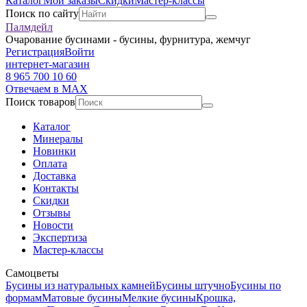
Каталог
Мои заказы
Скидки
Мастер-классы
Поиск по сайту
Палмдейл
Очарование бусинами - бусины, фурнитура, жемчуг
Регистрация
Войти
интернет-магазин
8 965 700 10 60
Отвечаем в MAX
Поиск товаров
Каталог
Минералы
Новинки
Оплата
Доставка
Контакты
Скидки
Отзывы
Новости
Экспертиза
Мастер-классы
Самоцветы
Бусины из натуральных камней
Бусины штучно
Бусины по
формам
Матовые бусины
Мелкие бусины
Крошка,