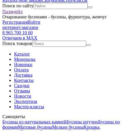
Каталог
Мои заказы
Скидки
Мастер-классы
Поиск по сайту
Палмдейл
Очарование бусинами - бусины, фурнитура, жемчуг
Регистрация
Войти
интернет-магазин
8 965 700 10 60
Отвечаем в MAX
Поиск товаров
Каталог
Минералы
Новинки
Оплата
Доставка
Контакты
Скидки
Отзывы
Новости
Экспертиза
Мастер-классы
Самоцветы
Бусины из натуральных камней
Бусины штучно
Бусины по
формам
Матовые бусины
Мелкие бусины
Крошка,