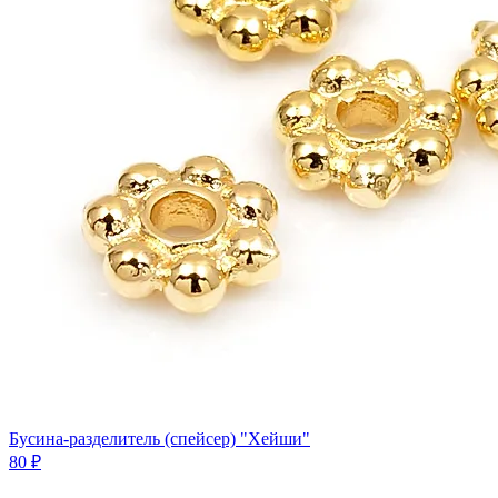
Бусина-разделитель (спейсер) "Хейши"
80 ₽