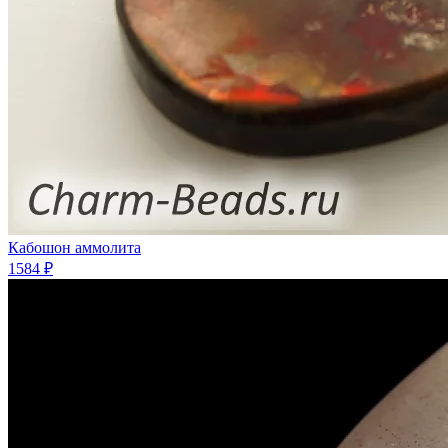
Кабошон аммолита
1584 ₽