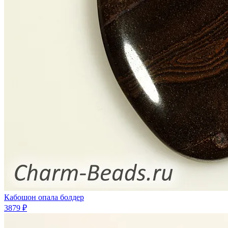
Кабошон опала болдер
3879 ₽