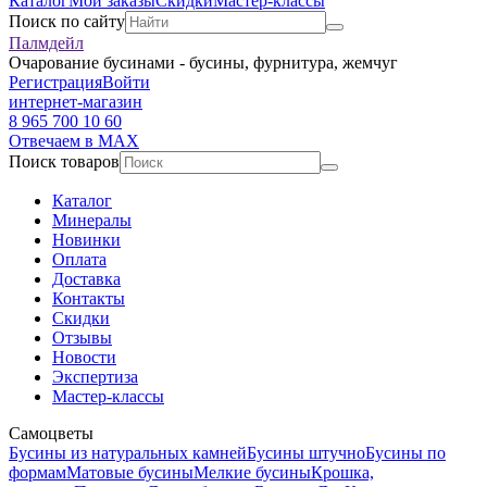
Каталог
Мои заказы
Скидки
Мастер-классы
Поиск по сайту
Палмдейл
Очарование бусинами - бусины, фурнитура, жемчуг
Регистрация
Войти
интернет-магазин
8 965 700 10 60
Отвечаем в MAX
Поиск товаров
Каталог
Минералы
Новинки
Оплата
Доставка
Контакты
Скидки
Отзывы
Новости
Экспертиза
Мастер-классы
Самоцветы
Бусины из натуральных камней
Бусины штучно
Бусины по
формам
Матовые бусины
Мелкие бусины
Крошка,