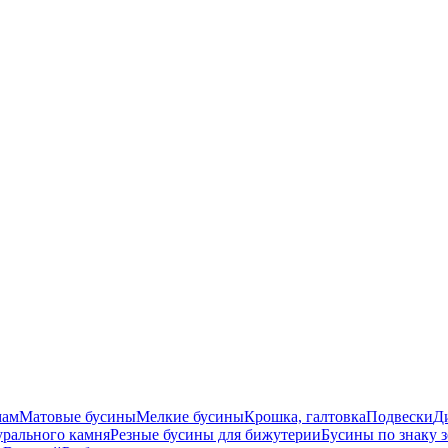
мам
Матовые бусины
Мелкие бусины
Крошка, галтовка
Подвески
Д
урального камня
Резные бусины для бижутерии
Бусины по знаку 