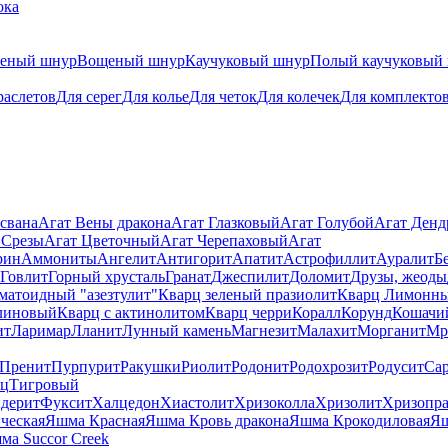
ока
теный шнур
Вощеный шнур
Каучуковый шнур
Полый каучуковый
раслетов
Для серег
Для колье
Для четок
Для колечек
Для комплекто
свана
Агат Вены дракона
Агат Глазковый
Агат Голубой
Агат Ден
 Срезы
Агат Цветочный
Агат Черепаховый
Агат
рин
Аммониты
Ангелит
Антигорит
Апатит
Астрофиллит
Ауралит
Б
Говлит
Горный хрусталь
Гранат
Джеспилит
Доломит
Друзы, жеоды
матоидный "азезтулит"
Кварц зеленый празиолит
Кварц Лимонн
линовый
Кварц с актинолитом
Кварц черри
Коралл
Корунд
Кошачи
ит
Ларимар
Лланит
Лунный камень
Магнезит
Малахит
Морганит
Мр
Пренит
Пурпурит
Ракушки
Риолит
Родонит
Родохрозит
Родусит
Са
рц
Тигровый
дерит
Фуксит
Халцедон
Хиастолит
Хризоколла
Хризолит
Хризопра
ческая
Яшма Красная
Яшма Кровь дракона
Яшма Крокодиловая
Яш
ма Succor Creek