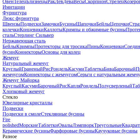
Овен
Телец
Близнецы
Рак
Лев
Дева
Весы
Скорпион
Стрелец
Козеро
Имитации
Фурнитура
Люкс фурнитура
Швензы
Подвески
Замочки
Бусины
Шапочки
Бейлы
Цепочки
Стра
колечки
Концевики
Каллоты
Кримпы и обжимные бусины
Проте
сталь
Стерлинг Сильвер
Нержавеющая сталь
Бейлы
Кримпы
Протекторы для тросика
Пины
Концевики
Соедин
бусин
Коннекторы
Основы для колец
Жемчуг
Натуральный жемчуг
Круглый
Граненый
Рис
Рондель
Касуми
Таблетка
Бива
Барочный
П
жемчугом
Коннекторы с жемчугом
Серьги с натуральным жемч
Жемчуг Майорка
Круглый
Касуми
Барочный
Рис
Капля
Рондель
Полусверленый
Таб
Хлопковый жемчуг
Стекло
Ювелирные кристаллы
Подвески
Подвески в смоле
Стеклянные бусины
Fire
polished
Морские
Таблетки
Овалы
Лэмпворк
Треугольные
Квадрат
Керамические бусины
Фарфоровые бусины
Каучуковые бусины
Разное