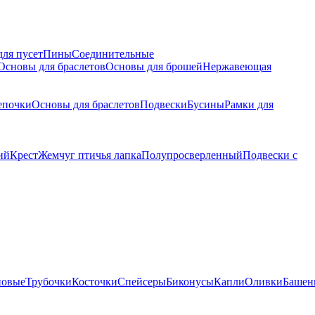
для пусет
Пины
Соединительные
Основы для браслетов
Основы для брошей
Нержавеющая
епочки
Основы для браслетов
Подвески
Бусины
Рамки для
ий
Крест
Жемчуг птичья лапка
Полупросверленный
Подвески с
новые
Трубочки
Косточки
Спейсеры
Биконусы
Капли
Оливки
Башен