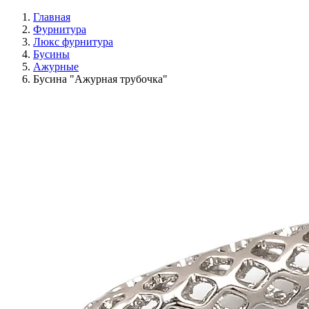
Главная
Фурнитура
Люкс фурнитура
Бусины
Ажурные
Бусина "Ажурная трубочка"