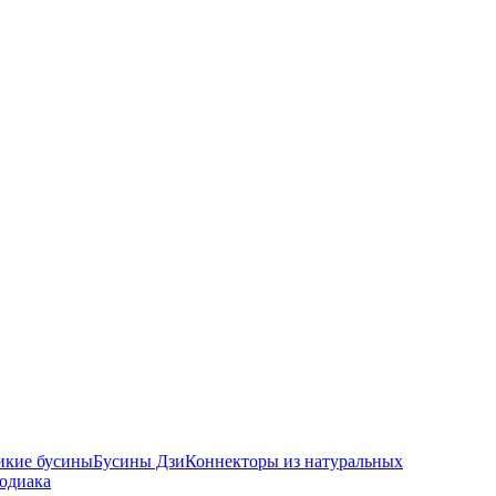
икие бусины
Бусины Дзи
Коннекторы из натуральных
зодиака