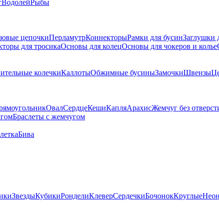
г
Водолей
Рыбы
зовые цепочки
Перламутр
Коннекторы
Рамки для бусин
Заглушки 
кторы для тросика
Основы для колец
Основы для чокеров и колье
ительные колечки
Каллоты
Обжимные бусины
Замочки
Швензы
Ц
рямоугольник
Овал
Сердце
Кеши
Капля
Арахис
Жемчуг без отверст
угом
Браслеты с жемчугом
летка
Бива
ики
Звезды
Кубики
Рондели
Клевер
Сердечки
Бочонок
Круглые
Нео