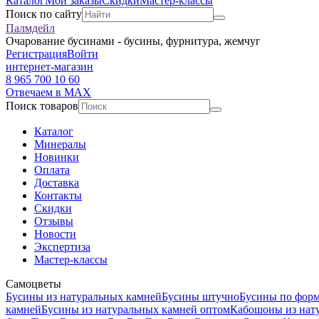
Каталог
Мои заказы
Скидки
Мастер-классы
Поиск по сайту
Палмдейл
Очарование бусинами - бусины, фурнитура, жемчуг
Регистрация
Войти
интернет-магазин
8 965 700 10 60
Отвечаем в MAX
Поиск товаров
Каталог
Минералы
Новинки
Оплата
Доставка
Контакты
Скидки
Отзывы
Новости
Экспертиза
Мастер-классы
Самоцветы
Бусины из натуральных камней
Бусины штучно
Бусины по фор
камней
Бусины из натуральных камней оптом
Кабошоны из нат