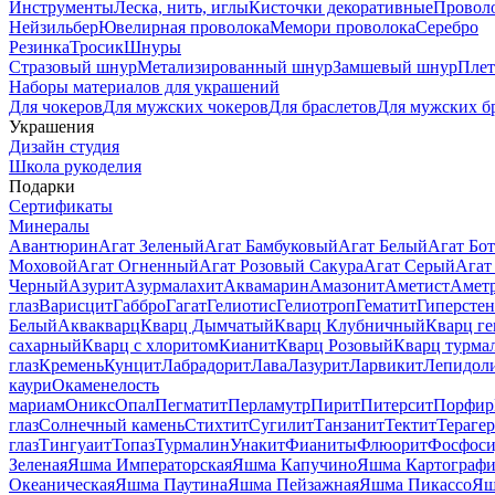
Инструменты
Леска, нить, иглы
Кисточки декоративные
Провол
Нейзильбер
Ювелирная проволока
Мемори проволока
Серебро
Резинка
Тросик
Шнуры
Стразовый шнур
Метализированный шнур
Замшевый шнур
Пле
Наборы материалов для украшений
Для чокеров
Для мужских чокеров
Для браслетов
Для мужских б
Украшения
Дизайн студия
Школа рукоделия
Подарки
Сертификаты
Минералы
Авантюрин
Агат Зеленый
Агат Бамбуковый
Агат Белый
Агат Бот
Моховой
Агат Огненный
Агат Розовый Сакура
Агат Серый
Агат
Черный
Азурит
Азурмалахит
Аквамарин
Амазонит
Аметист
Амет
глаз
Варисцит
Габбро
Гагат
Гелиотис
Гелиотроп
Гематит
Гиперстен
Белый
Аквакварц
Кварц Дымчатый
Кварц Клубничный
Кварц ге
сахарный
Кварц с хлоритом
Кианит
Кварц Розовый
Кварц турма
глаз
Кремень
Кунцит
Лабрадорит
Лава
Лазурит
Ларвикит
Лепидол
каури
Окаменелость
мариам
Оникс
Опал
Пегматит
Перламутр
Пирит
Питерсит
Порфир
глаз
Солнечный камень
Стихтит
Сугилит
Танзанит
Тектит
Тераге
глаз
Тингуаит
Топаз
Турмалин
Унакит
Фианиты
Флюорит
Фосфоси
Зеленая
Яшма Императорская
Яшма Капучино
Яшма Картографи
Океаническая
Яшма Паутина
Яшма Пейзажная
Яшма Пикассо
Яш