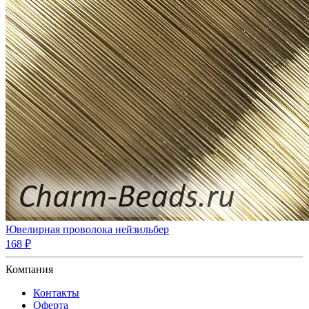
Ювелирная проволока нейзильбер
168 ₽
Компания
Контакты
Оферта