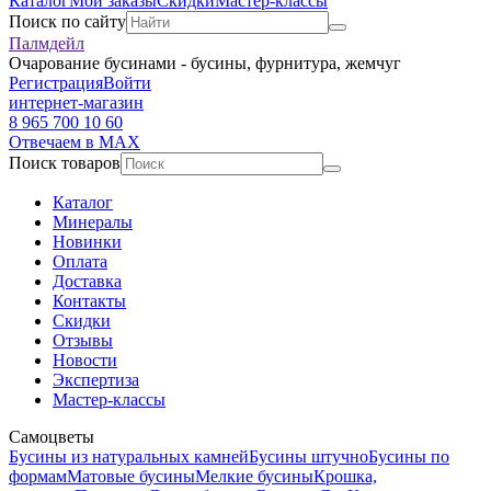
Каталог
Мои заказы
Скидки
Мастер-классы
Поиск по сайту
Палмдейл
Очарование бусинами - бусины, фурнитура, жемчуг
Регистрация
Войти
интернет-магазин
8 965 700 10 60
Отвечаем в MAX
Поиск товаров
Каталог
Минералы
Новинки
Оплата
Доставка
Контакты
Скидки
Отзывы
Новости
Экспертиза
Мастер-классы
Самоцветы
Бусины из натуральных камней
Бусины штучно
Бусины по
формам
Матовые бусины
Мелкие бусины
Крошка,