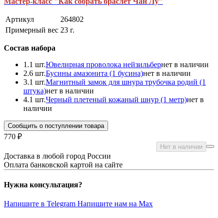
Мастер-класс "Как собрать браслет Чан Лу"
Артикул
264802
Примерный вес
23
г.
Состав набора
1.
1 шт.
Ювелирная проволока нейзильбер
нет в наличии
2.
6 шт.
Бусины амазонита (1 бусина)
нет в наличии
3.
1 шт.
Магнитный замок для шнура трубочка родий (1
штука)
нет в наличии
4.
1 шт.
Черный плетеный кожаный шнур (1 метр)
нет в
наличии
Сообщить о поступлении товара
770 ₽
Нет в наличии
Доставка в любой город России
Оплата банковской картой на сайте
Нужна консультация?
Напишите в Telegram
Напишите нам на Max