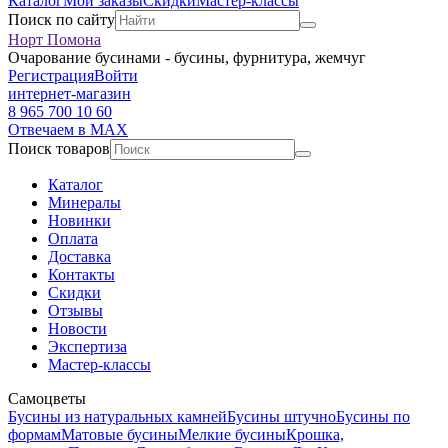
Каталог
Мои заказы
Скидки
Мастер-классы
Поиск по сайту
Норт Помона
Очарование бусинами - бусины, фурнитура, жемчуг
Регистрация
Войти
интернет-магазин
8 965 700 10 60
Отвечаем в MAX
Поиск товаров
Каталог
Минералы
Новинки
Оплата
Доставка
Контакты
Скидки
Отзывы
Новости
Экспертиза
Мастер-классы
Самоцветы
Бусины из натуральных камней
Бусины штучно
Бусины по
формам
Матовые бусины
Мелкие бусины
Крошка,